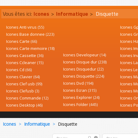
Vous êtes ici:
Icones
>
Informatique
>
Disquette
Icones Anti virus
(55)
Icones G
Icones Base donnee
(223)
Icones G
Icones Carte
(66)
Icones H
Icones Carte memoire
(18)
Icones I
Icones Developeur
(14)
Icones Cassette
(36)
Icones In
Icones Disque dur
(238)
Icones Ccleaner
(15)
Icones L
Icones Disquedur
(22)
Icones Cd
(66)
Icones L
Icones Disquette
(224)
Icones Clavier
(64)
Icones M
Icones Dvd
(194)
Icones Clef usb
(99)
Icones 
Icones Ecran
(315)
Icones Clefusb
(3)
Icones M
Icones Explorer
(24)
Icones Commande
(12)
Icones O
Icones Folder
(445)
Icones Desktop
(46)
Icones P
Icones
>
Informatique
>
Disquette