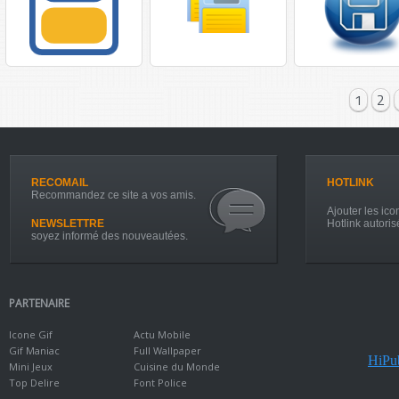
1
2
RECOMAIL
HOTLINK
Recommandez ce site a vos amis.
Ajouter les icon
NEWSLETTRE
Hotlink autoris
soyez informé des nouveautées.
PARTENAIRE
Icone Gif
Actu Mobile
Gif Maniac
Full Wallpaper
HiPub
Mini Jeux
Cuisine du Monde
Top Delire
Font Police