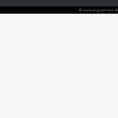
© icone-png.com tous dr