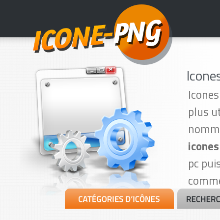
Icone
Icones
plus u
nomme 
icones
pc pui
commer
(page 