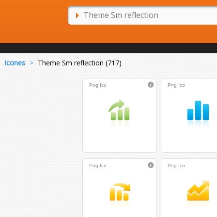
Icones
>
Theme Sm reflection (717)
Png
Ico
Png
Ico
Png
Ico
Png
Ico