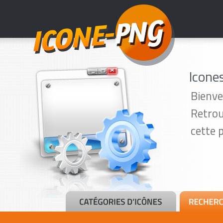
Icone
Bienve
Retrou
cette 