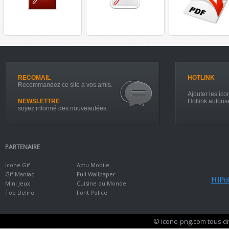
RECOMAIL
HOTLINK
Recommandez ce site a vos amis.
Ajouter les icon
NEWSLETTRE
Hotlink autoris
soyez informé des nouveautées.
PARTENAIRE
Icone Gif
Actu Mobile
Gif Maniac
Full Wallpaper
HiPub
Mini Jeux
Cuisine du Monde
Top Delire
Font Police
© icone-png.com tous dr