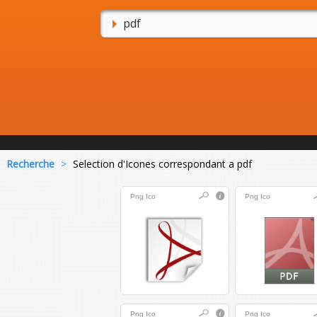
Recherche
>
Selection d'Icones correspondant a pdf
Png
Ico
Png
Ico
Png
Ico
Png
Ico