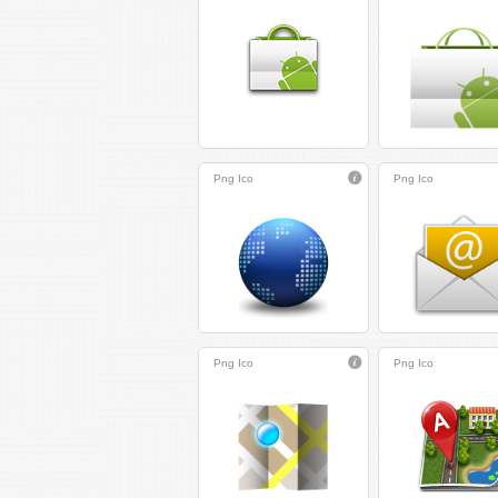
Png
Ico
Png
Ico
Png
Ico
Png
Ico