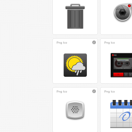
Png
Ico
Png
Ico
Png
Ico
Png
Ico