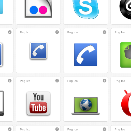
Png
Ico
Png
Ico
Png
Ico
Png
Ico
Png
Ico
Png
Ico
Png
Ico
Png
Ico
Png
Ico