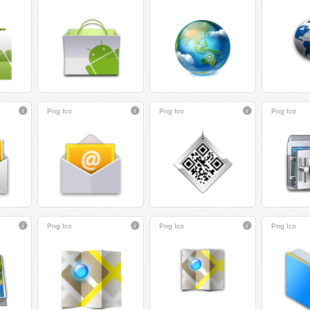
Png
Ico
Png
Ico
Png
Ico
Png
Ico
Png
Ico
Png
Ico