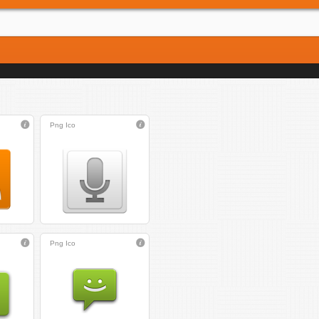
Png
Ico
Png
Ico