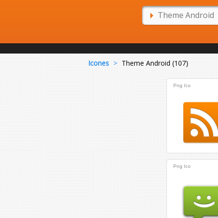
Icones
>
Theme Android (107)
Png
Ico
Png
Ico