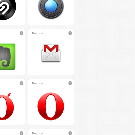
Png
Ico
Png
Ico
Png
Ico