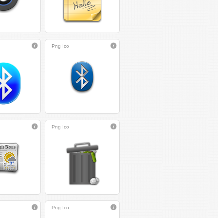
Png
Ico
Png
Ico
Png
Ico