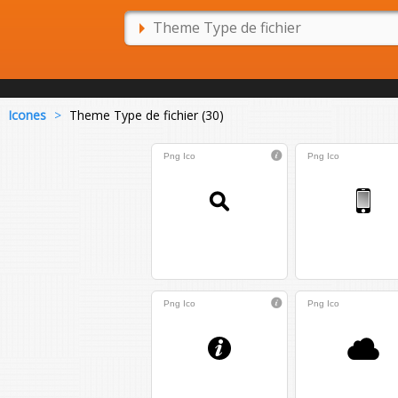
Icones
>
Theme Type de fichier (30)
Png
Ico
Png
Ico
Png
Ico
Png
Ico