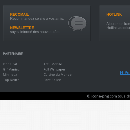
RECOMAIL
HOTLINK
Recommandez ce site a vos amis.
Ajouter les icon
NEWSLETTRE
Hotlink autoris
soyez informé des nouveautées.
PARTENAIRE
Icone Gif
Actu Mobile
Gif Maniac
Full Wallpaper
HiPub
Mini Jeux
Cuisine du Monde
Top Delire
Font Police
© icone-png.com tous dr