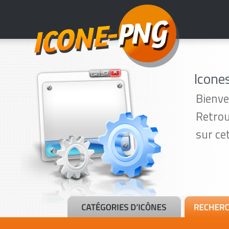
Icone
Bienve
Retrou
sur ce