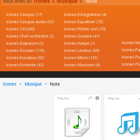
Vous êtes ici:
Icones
>
Musique
>
Note
Icones Casque
(17)
Icones Enregistreur
(4)
Icones Casque audio
(62)
Icones Equalizer
(75)
Icones Cd
(340)
Icones Fichier son
(70)
Icones Chef orchestre
(2)
Icones Guitare
(41)
Icones N
Icones Diapason
(5)
Icones Harpe
(1)
Icones Pa
Icones Dossier
(116)
Icones Lecteur
(69)
Icones P
Icones Ecouteur
(92)
Icones Micro
(135)
Icones Pl
Icones Enceinte
(42)
Icones Musicien
(4)
Icones
>
Musique
>
Note
Png
Ico
Png
Ico