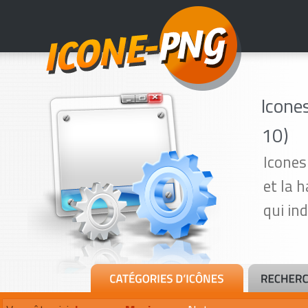
Icone
10)
Icones
et la 
qui in