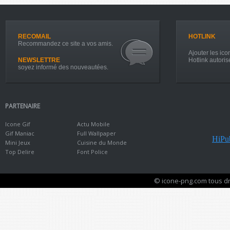
RECOMAIL
HOTLINK
Recommandez ce site a vos amis.
Ajouter les icon
NEWSLETTRE
Hotlink autoris
soyez informé des nouveautées.
PARTENAIRE
Icone Gif
Actu Mobile
Gif Maniac
Full Wallpaper
HiPub
Mini Jeux
Cuisine du Monde
Top Delire
Font Police
© icone-png.com tous dr