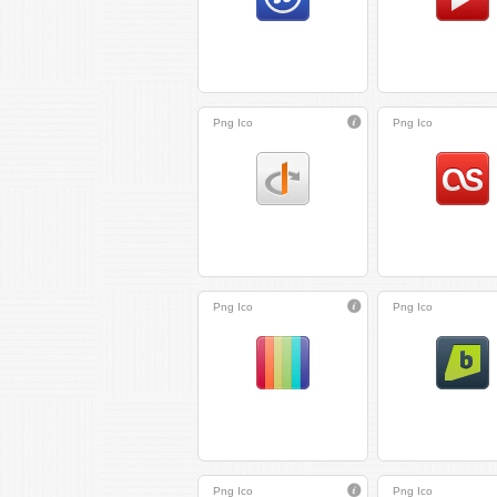
Png
Ico
Png
Ico
Png
Ico
Png
Ico
Png
Ico
Png
Ico