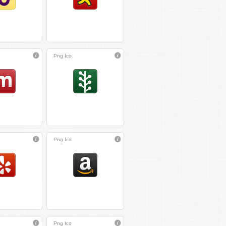
Png
Ico
Png
Ico
Png
Ico