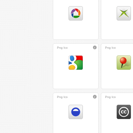
Png
Ico
Png
Ico
Png
Ico
Png
Ico