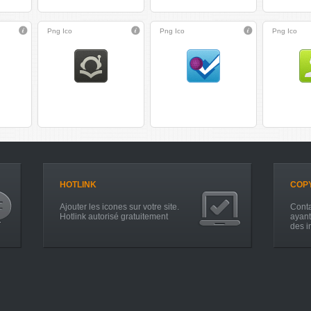
Png
Ico
Png
Ico
Png
Ico
HOTLINK
COP
Ajouter les icones sur votre site.
Conta
Hotlink autorisé gratuitement
ayant
des i