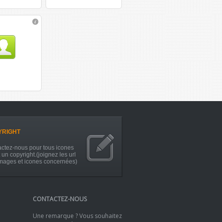
YRIGHT
ctez-nous pour tous icones
 un copyright.(joignez les url
mages et icones concernées)
CONTACTEZ-NOUS
Une remarque ? Vous souhaitez