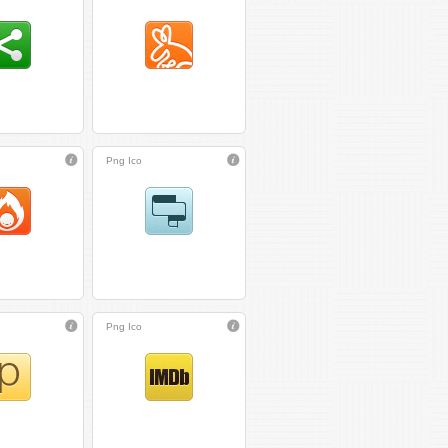
Png
Ico
Png
Ico