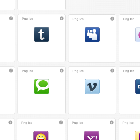
Png
Ico
Png
Ico
Png
Ico
Png
Ico
Png
Ico
Png
Ico
Png
Ico
Png
Ico
Png
Ico