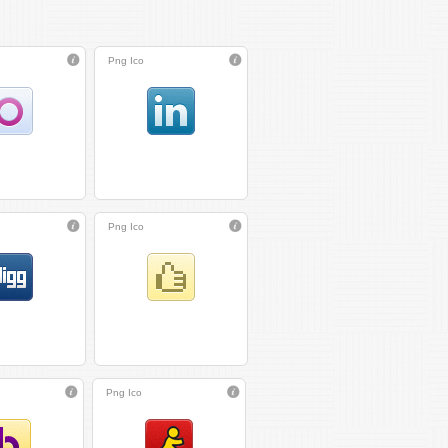
Png
Ico
Png
Ico
Png
Ico