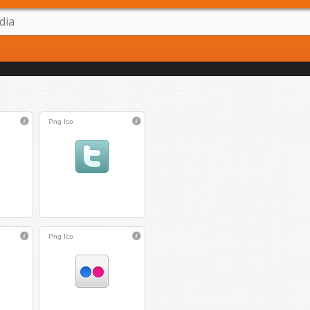
Png
Ico
Png
Ico