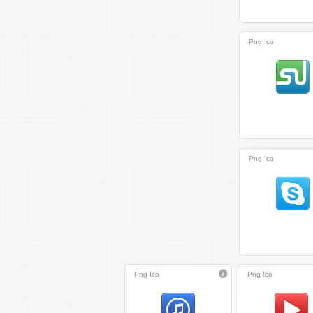
Png
Ico
Png
Ico
Png
Ico
Png
Ico