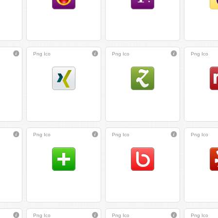
Png
Ico
Png
Ico
Png
Ico
Png
Ico
Png
Ico
Png
Ico
Png
Ico
Png
Ico
Png
Ico