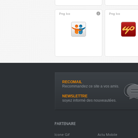
Png
Ico
Png
Ico
RECOMAIL
Recommandez ce site a vos amis.
NEWSLETTRE
soyez informé des nouveautées.
PARTENAIRE
Icone Gif
Actu Mobile