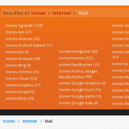
Vous êtes ici:
Icones
>
Internet
>
Mail
Icones Agrandir
(138)
Icones G
Icones Aim
(47)
Icones Go
Icones Amazon
(26)
Icones Hi
Icones Android market
(51)
Icones H
Icones Enregistrer
(60)
Icones Aol
(9)
Icones In
(57)
Icones Favoris
(332)
Icones Arobase
(38)
Icones Ip
Icones Feedburner
(12)
Icones Bing
(9)
Icones J
Icones Firefox, images
Icones Chrome
(41)
(40)
Mozilla Firefox
Icones M
Icones Cloud
(103)
Icones Google analytics
(4)
Icones Mo
Icones Dropbox
(27)
Icones Google buzz
(10)
Icones M
Icones Drupal
(3)
Icones Google earth
(10)
Icones N
Icones Ebay
(20)
Icones Google map
(4)
Icones N
Icones
>
Internet
>
Mail