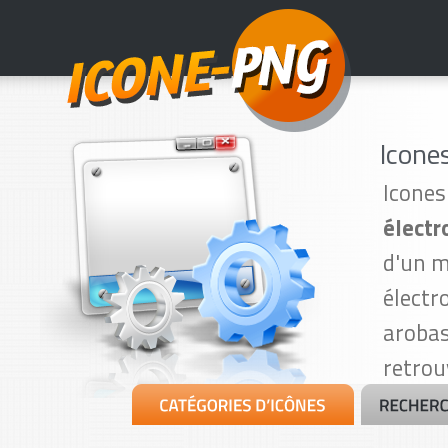
Icone
Icones
électr
d'un m
électr
arobas
retrou
15)