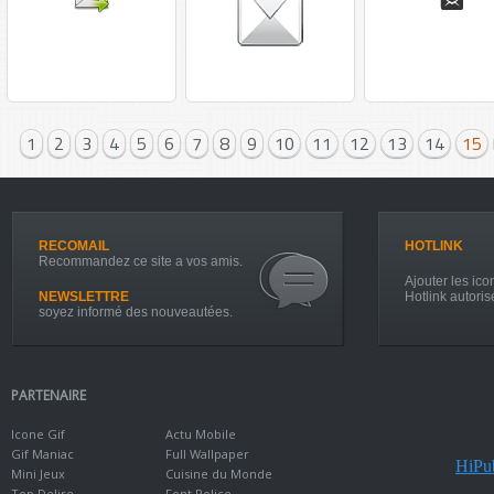
1
2
3
4
5
6
7
8
9
10
11
12
13
14
15
RECOMAIL
HOTLINK
Recommandez ce site a vos amis.
Ajouter les icon
NEWSLETTRE
Hotlink autoris
soyez informé des nouveautées.
PARTENAIRE
Icone Gif
Actu Mobile
Gif Maniac
Full Wallpaper
HiPub
Mini Jeux
Cuisine du Monde
Top Delire
Font Police