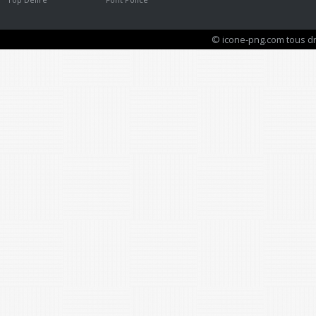
© icone-png.com tous dr