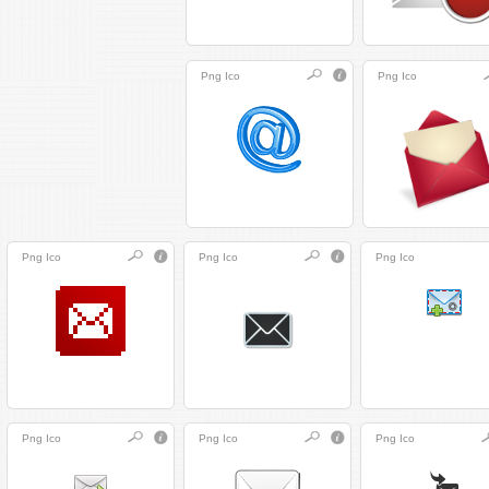
Png
Ico
Png
Ico
Png
Ico
Png
Ico
Png
Ico
Png
Ico
Png
Ico
Png
Ico