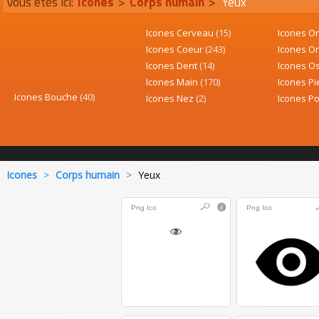
Vous êtes ici:
Icones
>
Corps humain
>
Yeux
Icones Cerveau
(15)
Icones Or
Icones Coeur
(243)
Icones O
Icones Dent
(14)
Icones O
Icones Main
(170)
Icones P
Icones Bouche
(40)
Icones Nez
(2)
Icones Po
Icones
>
Corps humain
>
Yeux
Png
Ico
Png
Ico