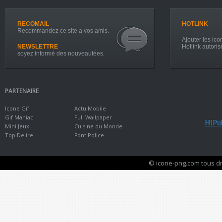
RECOMAIL
HOTLINK
Recommandez ce site a vos amis.
Ajouter les icon
NEWSLETTRE
Hotlink autoris
soyez informé des nouveautées.
PARTENAIRE
Icone Gif
Actu Mobile
Gif Maniac
Full Wallpaper
HiPub
Mini Jeux
Cuisine du Monde
Top Delire
Font Police
© icone-png.com tous dr