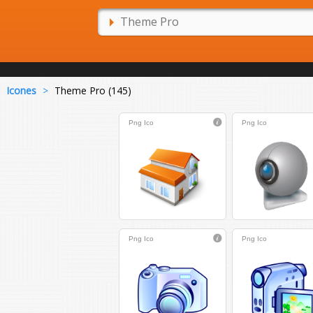
Icones
>
Theme Pro (145)
Png
Ico
Png
Ico
Png
Ico
Png
Ico