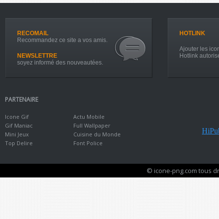
RECOMAIL
HOTLINK
Recommandez ce site a vos amis.
Ajouter les icon
NEWSLETTRE
Hotlink autoris
soyez informé des nouveautées.
PARTENAIRE
Icone Gif
Actu Mobile
Gif Maniac
Full Wallpaper
HiPub
Mini Jeux
Cuisine du Monde
Top Delire
Font Police
© icone-png.com tous dr