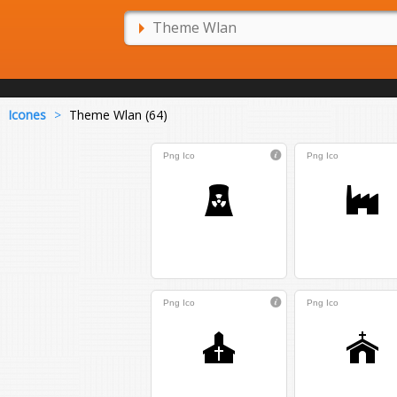
Icones
>
Theme Wlan (64)
Png
Ico
Png
Ico
Png
Ico
Png
Ico