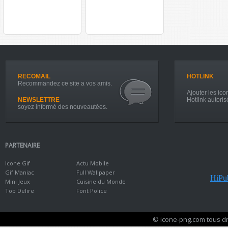
RECOMAIL
HOTLINK
Recommandez ce site a vos amis.
Ajouter les icon
NEWSLETTRE
Hotlink autoris
soyez informé des nouveautées.
PARTENAIRE
Icone Gif
Actu Mobile
Gif Maniac
Full Wallpaper
HiPub
Mini Jeux
Cuisine du Monde
Top Delire
Font Police
© icone-png.com tous dr