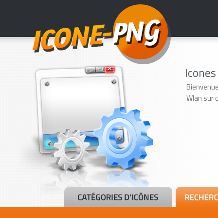
Icone
Bienvenue
Wlan sur 