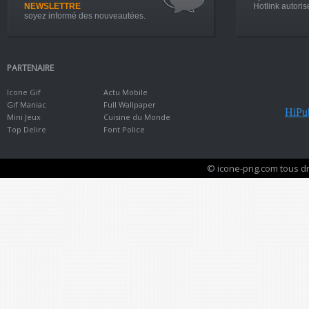
NEWSLETTRE
Hotlink autoris
soyez informé des nouveautées.
PARTENAIRE
Icone Gif
Actu Mobile
Gif Maniac
Full Wallpaper
HiPub
Mini Jeux
Cuisine du Monde
Top Delire
Font Police
© icone-png.com tous dr