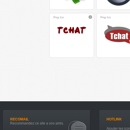
Png
Ico
Png
Ico
RECOMAIL
HOTLINK
Recommandez ce site a vos amis.
Ajouter les icon