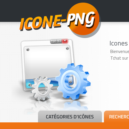
Icones
Bienvenue
Tchat sur