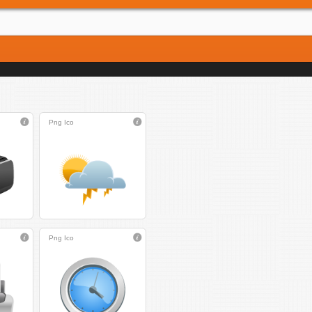
Png
Ico
Png
Ico