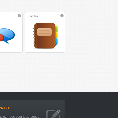
Png
Ico
YRIGHT
ctez-nous pour tous icones