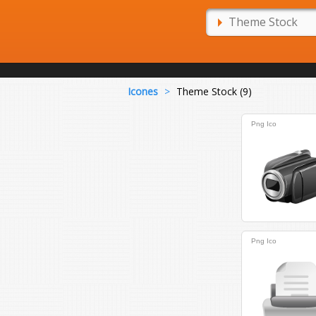
Icones
>
Theme Stock (9)
Png
Ico
Png
Ico