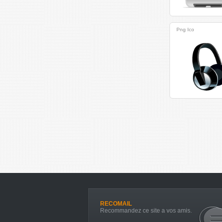
Png
Ico
RECOMAIL
Recommandez ce site a vos amis.