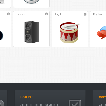
Png
Ico
Png
Ico
Png
Ico
HOTLINK
COP
Ajouter les icones sur votre site.
Conta