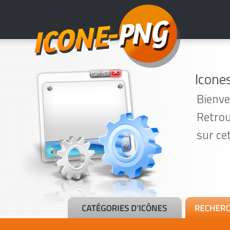
Icone
Bienve
Retrou
sur ce