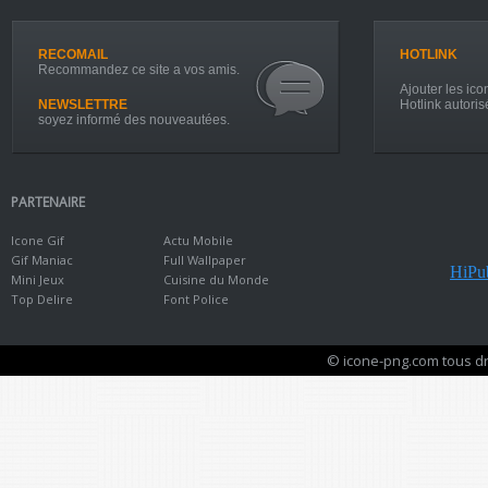
RECOMAIL
HOTLINK
Recommandez ce site a vos amis.
Ajouter les icon
NEWSLETTRE
Hotlink autoris
soyez informé des nouveautées.
PARTENAIRE
Icone Gif
Actu Mobile
Gif Maniac
Full Wallpaper
HiPub
Mini Jeux
Cuisine du Monde
Top Delire
Font Police
© icone-png.com tous dr