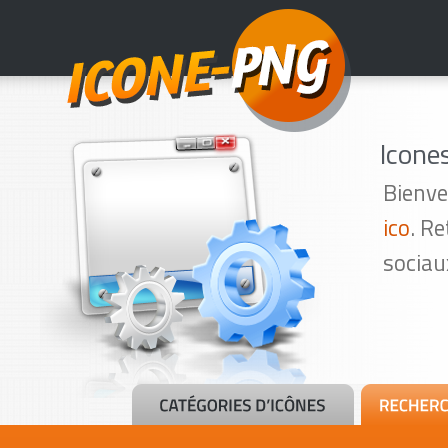
Icone
Bienve
ico
. R
sociau