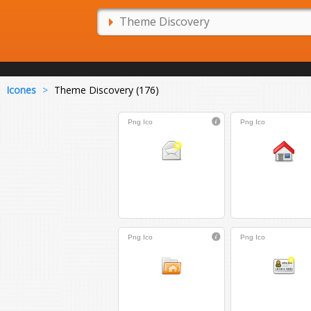
Icones
>
Theme Discovery (176)
Png
Ico
Png
Ico
Png
Ico
Png
Ico