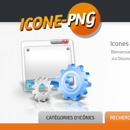
Icones
Bienvenue
.ico Disco