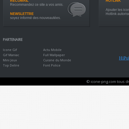
RECOMAIL
HOTLINK
Recommandez ce site a vos amis.
Ajouter les icon
NEWSLETTRE
Hotlink autoris
soyez informé des nouveautées.
PARTENAIRE
Icone Gif
Actu Mobile
Gif Maniac
Full Wallpaper
HiPub
Mini Jeux
Cuisine du Monde
Top Delire
Font Police
© icone-png.com tous dr