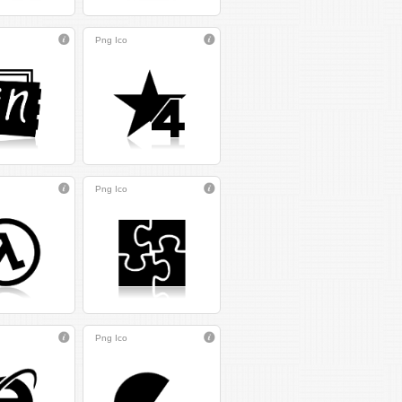
Png
Ico
Png
Ico
Png
Ico