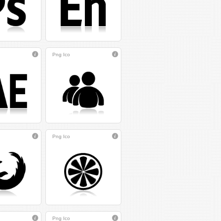
Png
Ico
Png
Ico
Png
Ico