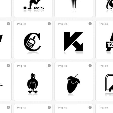
Png
Ico
Png
Ico
Png
Ico
Png
Ico
Png
Ico
Png
Ico
Png
Ico
Png
Ico
Png
Ico