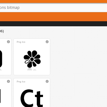
06)
Png
Ico
Png
Ico