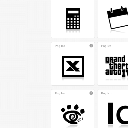
Png
Ico
Png
Ico
Png
Ico
Png
Ico