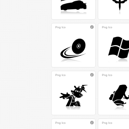
Png
Ico
Png
Ico
Png
Ico
Png
Ico
Png
Ico
Png
Ico