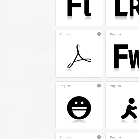
Png
Ico
Png
Ico
Png
Ico
Png
Ico
Png
Ico
Png
Ico