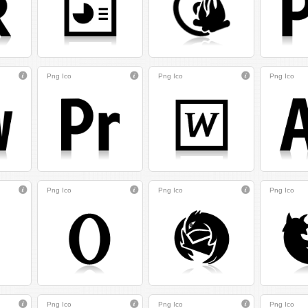
Png
Ico
Png
Ico
Png
Ico
Png
Ico
Png
Ico
Png
Ico
Png
Ico
Png
Ico
Png
Ico