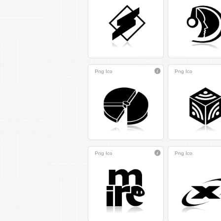
Png
Ico
Png
Ico
Png
Ico
Png
Ico