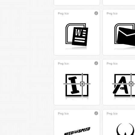
Png
Ico
Png
Ico
Png
Ico
Png
Ico
Png
Ico
Png
Ico