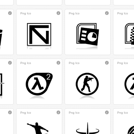
Png
Ico
Png
Ico
Png
Ico
Png
Ico
Png
Ico
Png
Ico
Png
Ico
Png
Ico
Png
Ico