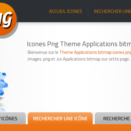
ACCUEIL ICONES
RECHERCHER UNE
Icones Png Theme Applications bit
Bienvenue sur le
Theme Applications bitmap icones png
images .png et .ico Applications bitmap sur cette page.