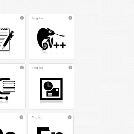
Png
Ico
Png
Ico
Png
Ico