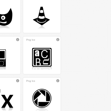
Png
Ico
Png
Ico