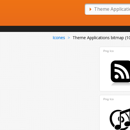
Icones
>
Theme Applications bitmap (1
Png
Ico
Png
Ico