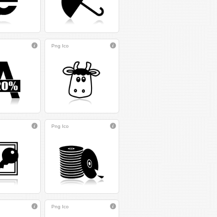
Png
Ico
Png
Ico
Png
Ico