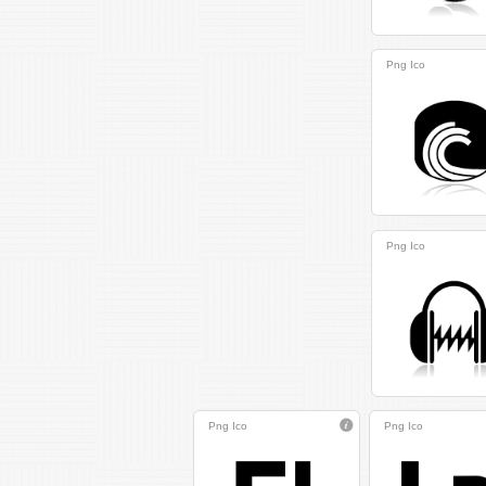
Png
Ico
Png
Ico
Png
Ico
Png
Ico