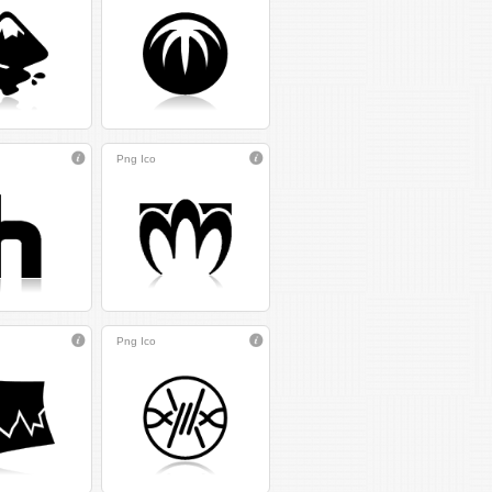
Png
Ico
Png
Ico