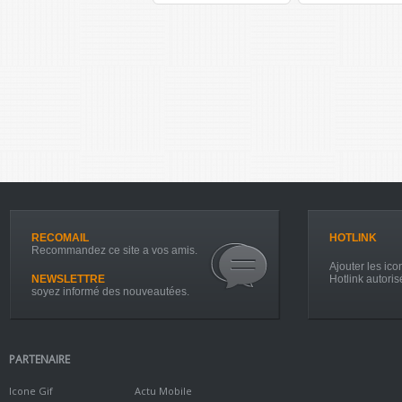
RECOMAIL
HOTLINK
Recommandez ce site a vos amis.
Ajouter les icon
NEWSLETTRE
Hotlink autoris
soyez informé des nouveautées.
PARTENAIRE
Icone Gif
Actu Mobile