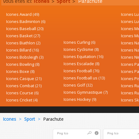
Vous êtes ici:
Icones
>
Sport
>
Parachute
Icones Award
(49)
Icones L
Icones Badminton
(6)
Icones Lu
Icones Baseball
(20)
Icones M
Icones Basket
(27)
Icones M
Icones Curling
(6)
Icones Biathlon
(2)
Icones N
Icones Cyclisme
(8)
Icones Billard
(16)
Icones N
Icones Equitation
(16)
Icones Bobsleigh
(3)
Icones Ni
Icones Escalade
(8)
Icones Bowling
(8)
Icones P
Icones Football
(76)
Icones Boxe
(8)
Icones P
Icones Football us
(13)
Icones Casque
(21)
Icones Pi
Icones Golf
(32)
Icones Combat
(21)
Icones R
Icones Gymnastique
(7)
Icones Course
(6)
Icones R
Icones Hockey
(9)
Icones Cricket
(4)
Icones S
Icones
>
Sport
>
Parachute
Png
Ico
Png
Ico