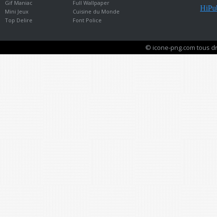
Gif Maniac
Full Wallpaper
HiPub
Mini Jeux
Cuisine du Monde
Top Delire
Font Police
© icone-png.com tous dr