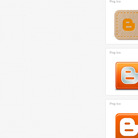
Png
Ico
Png
Ico
Png
Ico