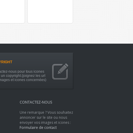
YRIGHT
ctez-nous pour tous icones
 un copyright.(joignez les url
mages et icones concernées)
CONTACTEZ-NOUS
Une remarque ? Vous souhaitez
annoncer sur le site ou nous
envoyer vos images et icones :
Formulaire de contact