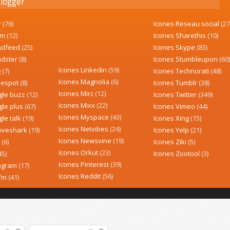
logger
r
(76)
Icones Reseau social
(27
um
(12)
Icones Sharethis
(10)
endfeed
(25)
Icones Skype
(83)
ndster
(8)
Icones Stumbleupon
(60)
Icones Linkedin
(59)
g
(7)
Icones Technorati
(48)
Icones Magnolia
(6)
mespot
(8)
Icones Tumblr
(38)
Icones Mirc
(12)
gle buzz
(12)
Icones Twitter
(349)
Icones Mixx
(22)
gle plus
(67)
Icones Vimeo
(44)
Icones Myspace
(43)
le talk
(19)
Icones Xing
(15)
Icones Netvibes
(24)
oveshark
(19)
Icones Yelp
(21)
Icones Newsvine
(19)
u
(6)
Icones Ziki
(5)
Icones Orkut
(23)
45)
Icones Zootool
(3)
Icones Pinterest
(39)
tagram
(17)
Icones Reddit
(56)
tfm
(41)