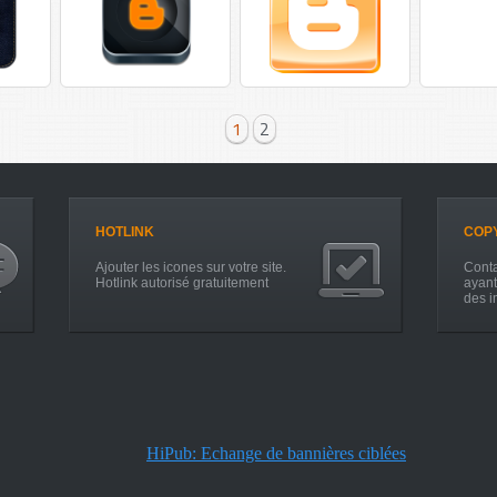
1
2
HOTLINK
COP
Ajouter les icones sur votre site.
Conta
Hotlink autorisé gratuitement
ayant
des i
HiPub: Echange de bannières ciblées