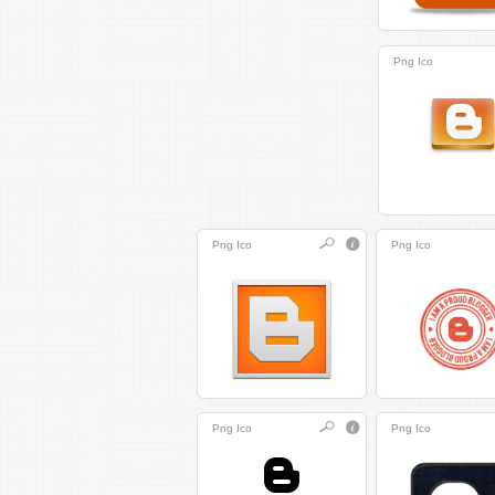
Png
Ico
Png
Ico
Png
Ico
Png
Ico
Png
Ico