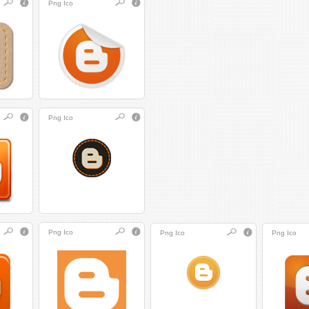
Png
Ico
Png
Ico
Png
Ico
Png
Ico
Png
Ico