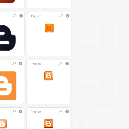
Png
Ico
Png
Ico
Png
Ico