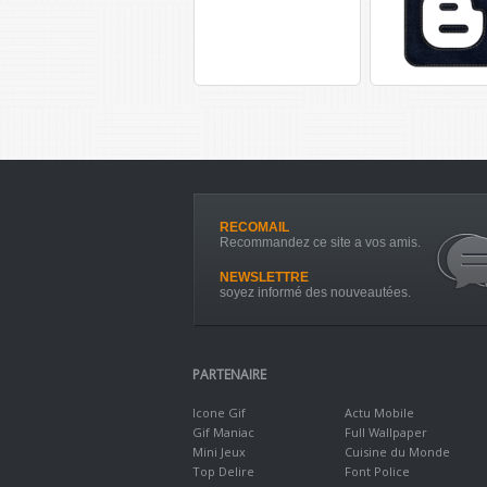
RECOMAIL
Recommandez ce site a vos amis.
NEWSLETTRE
soyez informé des nouveautées.
PARTENAIRE
Icone Gif
Actu Mobile
Gif Maniac
Full Wallpaper
Mini Jeux
Cuisine du Monde
Top Delire
Font Police