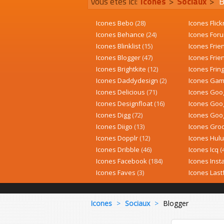
Vous êtes ici:
Icones
>
Sociaux
>
B
Icones Bebo
(28)
Icones Flick
Icones Behance
(24)
Icones For
Icones Blinklist
(15)
Icones Fri
Icones Blogger
(47)
Icones Frie
Icones Brightkite
(12)
Icones Frin
Icones Daddydesign
(2)
Icones Ga
Icones Delicious
(71)
Icones Goo
Icones Designfloat
(16)
Icones Goo
Icones Digg
(72)
Icones Goog
Icones Diigo
(13)
Icones Gro
Icones Dopplr
(12)
Icones Hul
Icones Dribble
(46)
Icones Icq
(
Icones Facebook
(184)
Icones Ins
Icones Faves
(3)
Icones Las
Icones
>
Sociaux
>
Blogger