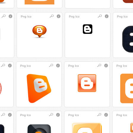
Png
Ico
Png
Ico
Png
Ico
Png
Ico
Png
Ico
Png
Ico
Png
Ico
Png
Ico
Png
Ico