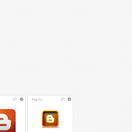
Png
Ico