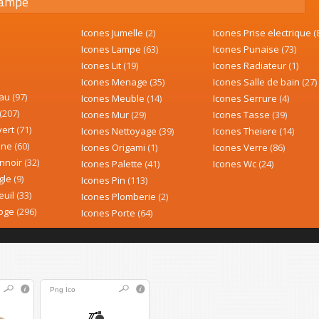
ampe
Icones Jumelle
(2)
Icones Prise electrique
(
Icones Lampe
(63)
Icones Punaise
(73)
Icones Lit
(19)
Icones Radiateur
(1)
Icones Menage
(35)
Icones Salle de bain
(27)
eau
(97)
Icones Meuble
(14)
Icones Serrure
(4)
(207)
Icones Mur
(29)
Icones Tasse
(39)
vert
(71)
Icones Nettoyage
(39)
Icones Theiere
(14)
sine
(60)
Icones Origami
(1)
Icones Verre
(86)
onnoir
(32)
Icones Palette
(41)
Icones Wc
(24)
gle
(9)
Icones Pin
(113)
euil
(33)
Icones Plomberie
(2)
loge
(296)
Icones Porte
(64)
Png
Ico