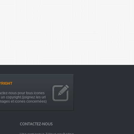
YRIGHT
ctez-nous pour tous icones
 un copyright.(joignez les url
mages et icones concernées)
CONTACTEZ-NOUS