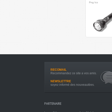
Png
Ico
RECOMAIL
Recommandez ce site a vos amis.
NEWSLETTRE
soyez informé des nouveautées.
PARTENAIRE