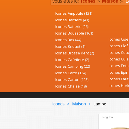
Vous êtes ici:
Icones
>
Maison
>
L
Icones Ampoule
(121)
Icones Barriere
(41)
Icones Batterie
(26)
Icones Boussole
(161)
Icones Cis
Icones Box
(44)
Icones Clef
Icones Briquet
(1)
Icones Cou
Icones Brosse dent
(2)
Icones Cui
Icones Cafetiere
(2)
Icones Ent
Icones Camping
(22)
Icones Epin
Icones Carte
(124)
Icones Faut
Icones Carton
(123)
Icones Hor
Icones Chaise
(18)
Icones
>
Maison
>
Lampe
Png
Ico