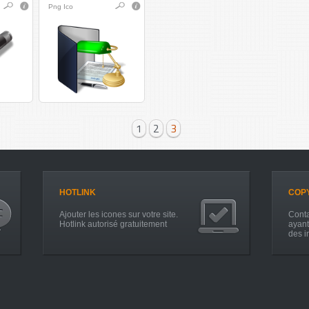
Png
Ico
1
2
3
HOTLINK
COP
Ajouter les icones sur votre site.
Conta
Hotlink autorisé gratuitement
ayant
des i