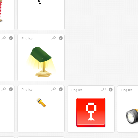
Png
Ico
Png
Ico
Png
Ico
Png
Ico