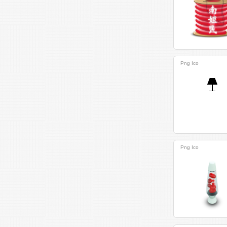
Png
Ico
Png
Ico