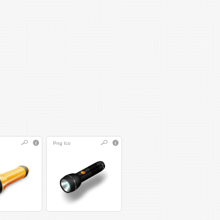
Png
Ico