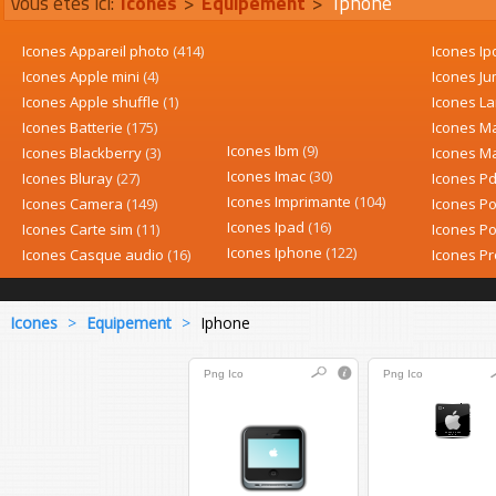
Vous êtes ici:
Icones
>
Equipement
>
Iphone
Icones Appareil photo
(414)
Icones I
Icones Apple mini
(4)
Icones Ju
Icones Apple shuffle
(1)
Icones L
Icones Batterie
(175)
Icones 
Icones Ibm
(9)
Icones Blackberry
(3)
Icones M
Icones Imac
(30)
Icones Bluray
(27)
Icones P
Icones Imprimante
(104)
Icones Camera
(149)
Icones P
Icones Ipad
(16)
Icones Carte sim
(11)
Icones 
Icones Iphone
(122)
Icones Casque audio
(16)
Icones P
Icones
>
Equipement
>
Iphone
Png
Ico
Png
Ico