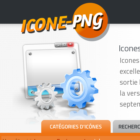
Icone
Icones
excell
sortie
la ver
septem