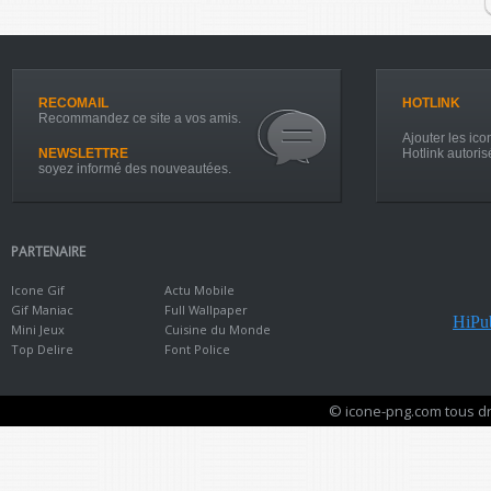
RECOMAIL
HOTLINK
Recommandez ce site a vos amis.
Ajouter les icon
NEWSLETTRE
Hotlink autoris
soyez informé des nouveautées.
PARTENAIRE
Icone Gif
Actu Mobile
Gif Maniac
Full Wallpaper
HiPub
Mini Jeux
Cuisine du Monde
Top Delire
Font Police
© icone-png.com tous dr