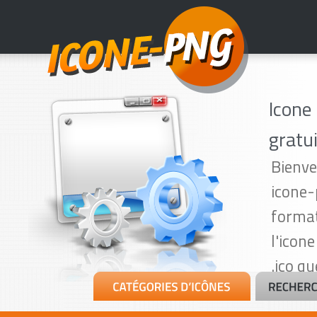
Icone
gratu
Bienve
icone-
format
l'icon
.ico qu