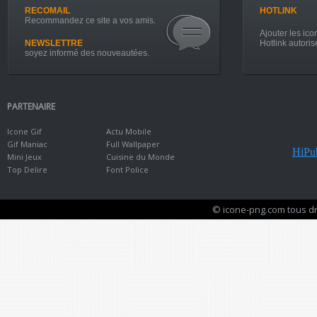
RECOMAIL
HOTLINK
Recommandez ce site a vos amis.
Ajouter les icon
NEWSLETTRE
Hotlink autoris
soyez informé des nouveautées.
PARTENAIRE
Icone Gif
Actu Mobile
Gif Maniac
Full Wallpaper
HiPub
Mini Jeux
Cuisine du Monde
Top Delire
Font Police
© icone-png.com tous dr