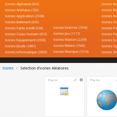
Icones Alphabet
(842)
Icones N
Icones Animaux
(763)
Icones N
Icones Application
(2568)
Icones No
Icones Batiment
(635)
Icones Ou
Icones Internet
(2944)
Icones Carte credit
(246)
Icones P
Icones Jeu
(1117)
Icones Corps humain
(653)
Icones P
Icones Maison
(2269)
Icones Equipement
(2000)
Icones S
Icones Meteo
(1042)
Icones Etude
(1881)
Icones Si
Icones Musique
(1614)
Icones Informatique
(3803)
Icones S
Icones
>
Selection d'icones Aléatoires
Png
Ico
Png
Ico