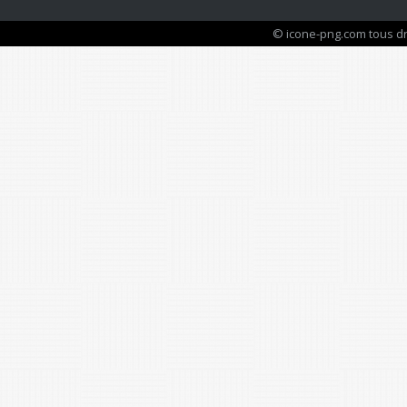
© icone-png.com tous dr