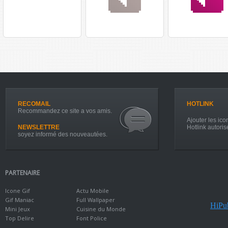
RECOMAIL
HOTLINK
Recommandez ce site a vos amis.
Ajouter les icon
NEWSLETTRE
Hotlink autoris
soyez informé des nouveautées.
PARTENAIRE
Icone Gif
Actu Mobile
Gif Maniac
Full Wallpaper
HiPub
Mini Jeux
Cuisine du Monde
Top Delire
Font Police