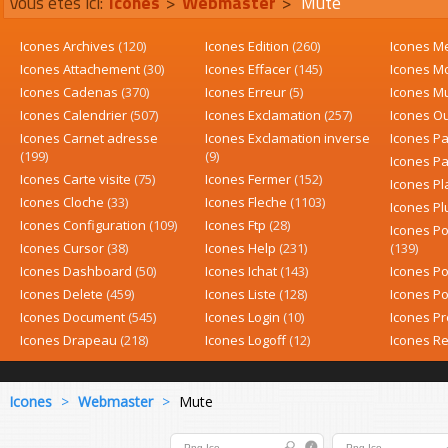
Vous êtes ici:
Icones
>
Webmaster
>
Mute
Icones Archives
(120)
Icones Edition
(260)
Icones 
Icones Attachement
(30)
Icones Effacer
(145)
Icones M
Icones Cadenas
(370)
Icones Erreur
(5)
Icones M
Icones Calendrier
(507)
Icones Exclamation
(257)
Icones O
Icones Carnet adresse
Icones Exclamation inverse
Icones P
(199)
(9)
Icones P
Icones Carte visite
(75)
Icones Fermer
(152)
Icones P
Icones Cloche
(33)
Icones Fleche
(1103)
Icones P
Icones Configuration
(109)
Icones Ftp
(28)
Icones Po
Icones Cursor
(38)
Icones Help
(231)
(139)
Icones Dashboard
(50)
Icones Ichat
(143)
Icones P
Icones Delete
(459)
Icones Liste
(128)
Icones P
Icones Document
(545)
Icones Login
(10)
Icones P
Icones Drapeau
(218)
Icones Logoff
(12)
Icones R
Icones
>
Webmaster
>
Mute
Png
Ico
Png
Ico