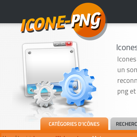
Icone
Icones
un son
reconn
png et 