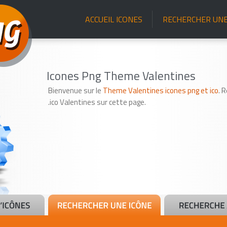
ACCUEIL ICONES
RECHERCHER UNE
Icones Png Theme Valentines
Bienvenue sur le
Theme Valentines icones png et ico
. 
.ico Valentines sur cette page.