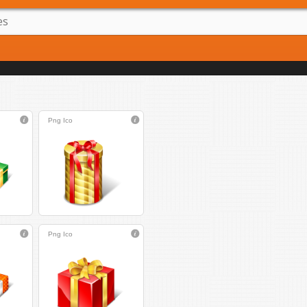
Png
Ico
Png
Ico