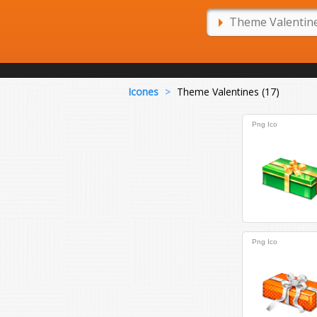
Icones
>
Theme Valentines (17)
Png
Ico
Png
Ico