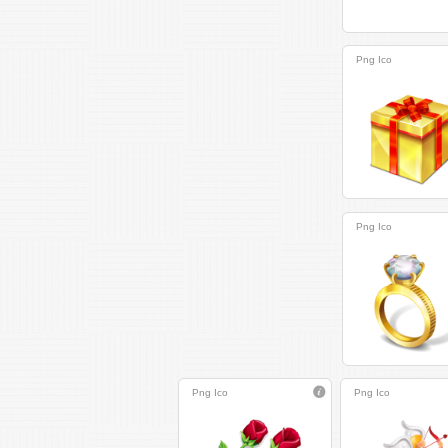
Png
Ico
Png
Ico
Png
Ico
Png
Ico