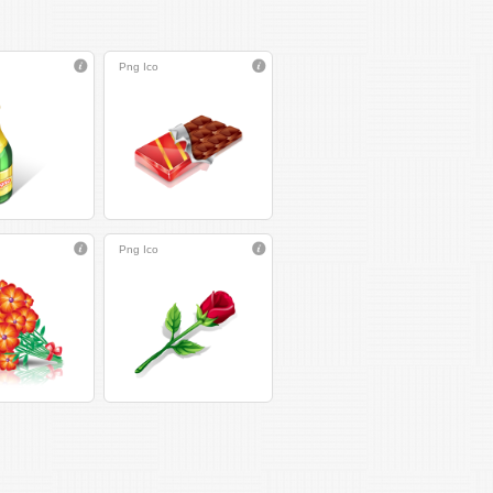
Png
Ico
Png
Ico