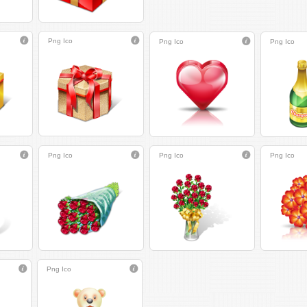
Png
Ico
Png
Ico
Png
Ico
Png
Ico
Png
Ico
Png
Ico
Png
Ico