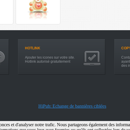
HOTLINK
COP
Ajouter les icones sur votre site.
Conta
Hotlink autorisé gratuitement
ayant
des i
HiPub: Echange de bannières ciblées
ces et d'analyser notre trafic. Nous partageons également des information
© icone-png.com tous droits réservés |
Hébergement Hiwit.net
ormations que vous leur avez fournies ou qu'ils ont collectées lors de vot