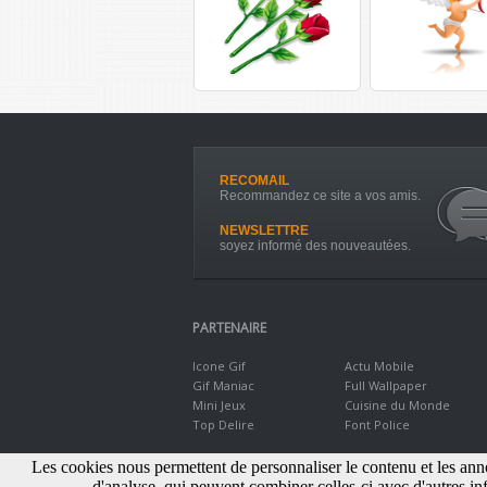
RECOMAIL
Recommandez ce site a vos amis.
NEWSLETTRE
soyez informé des nouveautées.
PARTENAIRE
Icone Gif
Actu Mobile
Gif Maniac
Full Wallpaper
Mini Jeux
Cuisine du Monde
Top Delire
Font Police
Les cookies nous permettent de personnaliser le contenu et les annon
d'analyse, qui peuvent combiner celles-ci avec d'autres inf