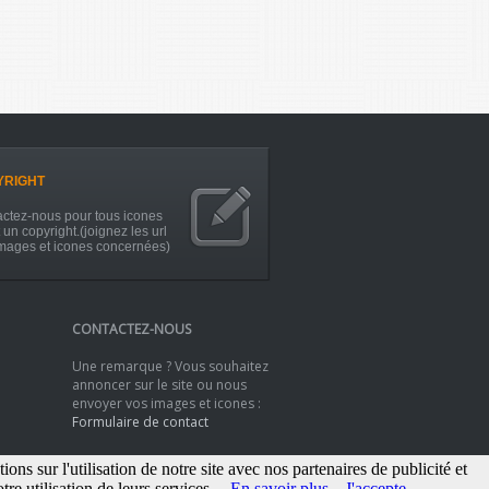
YRIGHT
ctez-nous pour tous icones
 un copyright.(joignez les url
mages et icones concernées)
CONTACTEZ-NOUS
Une remarque ? Vous souhaitez
annoncer sur le site ou nous
envoyer vos images et icones :
Formulaire de contact
s sur l'utilisation de notre site avec nos partenaires de publicité et
re utilisation de leurs services.
En savoir plus
J'accepte