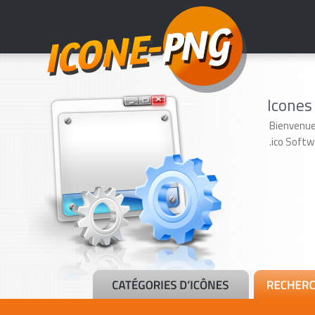
Icones
Bienvenue
.ico Softw