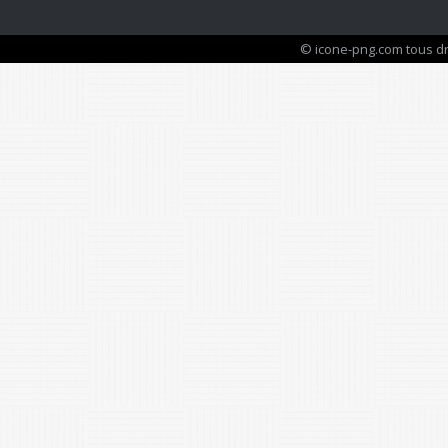
© icone-png.com tous dr