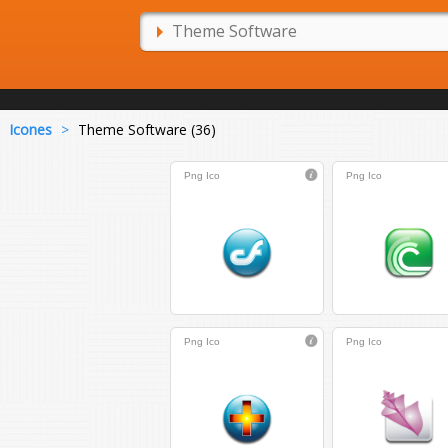
Icones
>
Theme Software (36)
Png
Ico
Png
Ico
Png
Ico
Png
Ico