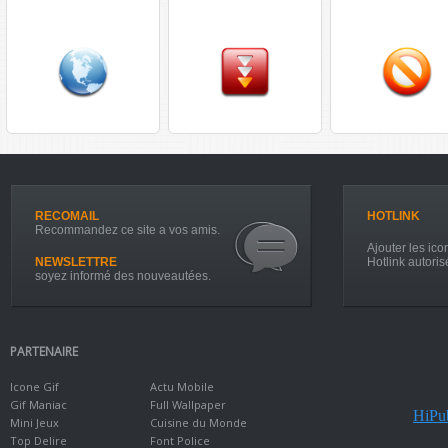
RECOMAIL
HOTLINK
Recommandez ce site a vos amis.
Ajouter les icon
NEWSLETTRE
Hotlink autoris
soyez informé des nouveautées.
PARTENAIRE
Icone Gif
Actu Mobile
Gif Maniac
Full Wallpaper
HiPub
Mini Jeux
Cuisine du Monde
Top Delire
Font Police