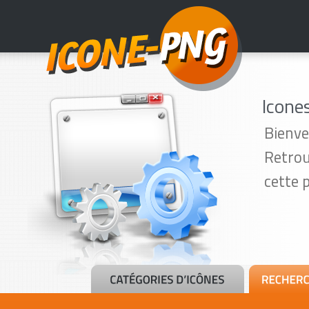
Icone
Bienve
Retrou
cette 