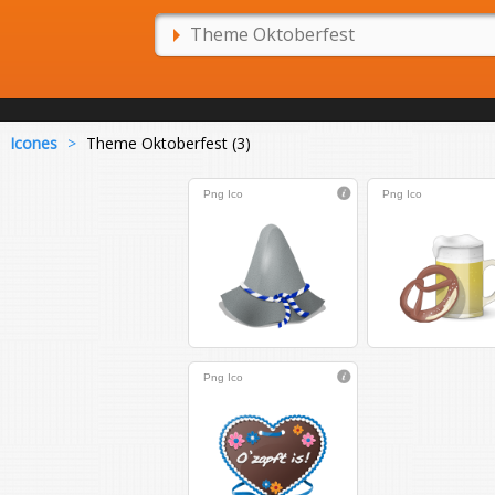
Icones
>
Theme Oktoberfest (3)
Png
Ico
Png
Ico
Png
Ico