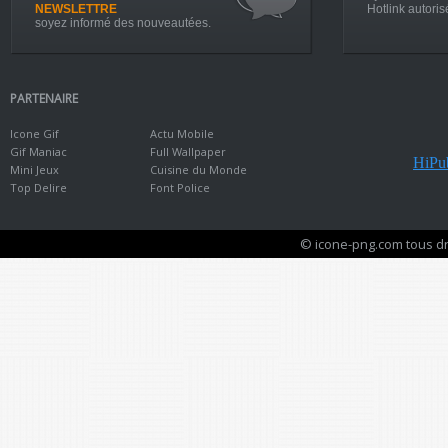
NEWSLETTRE
Hotlink autoris
soyez informé des nouveautées.
PARTENAIRE
Icone Gif
Actu Mobile
Gif Maniac
Full Wallpaper
HiPub
Mini Jeux
Cuisine du Monde
Top Delire
Font Police
© icone-png.com tous dr