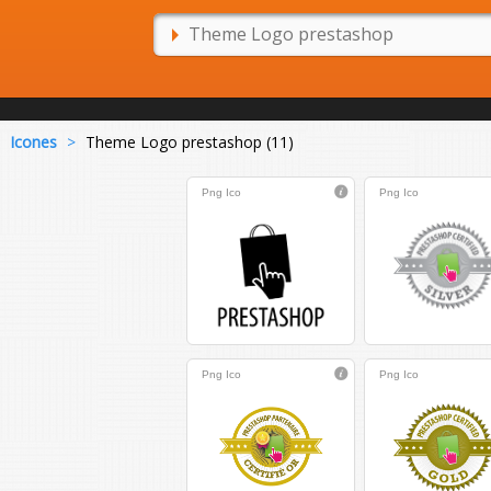
Icones
>
Theme Logo prestashop (11)
Png
Ico
Png
Ico
Png
Ico
Png
Ico