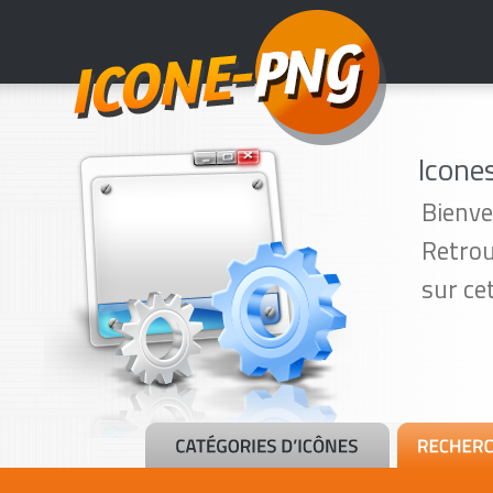
Icone
Bienve
Retrou
sur ce