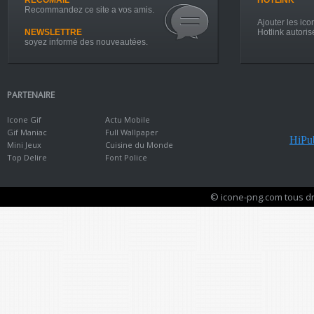
RECOMAIL
HOTLINK
Recommandez ce site a vos amis.
Ajouter les icon
NEWSLETTRE
Hotlink autoris
soyez informé des nouveautées.
PARTENAIRE
Icone Gif
Actu Mobile
Gif Maniac
Full Wallpaper
HiPub
Mini Jeux
Cuisine du Monde
Top Delire
Font Police
© icone-png.com tous dr