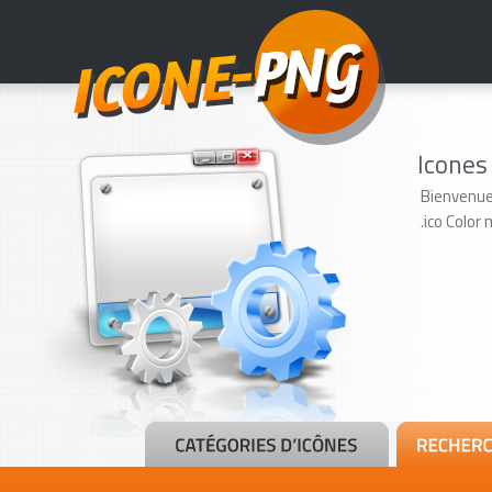
Icones
Bienvenue
.ico Color