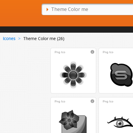
Icones
>
Theme Color me (26)
Png
Ico
Png
Ico
Png
Ico
Png
Ico