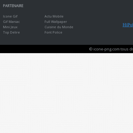
PARTENAIRE
Icone Gif
Actu Mobile
Gif Maniac
Full Wallpaper
HiPub
Mini Jeux
Cuisine du Monde
Top Delire
Font Police
© icone-png.com tous dr