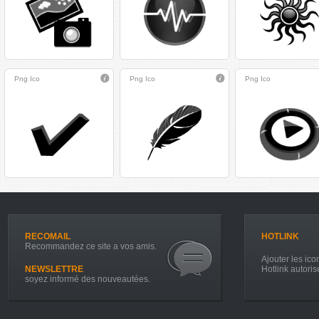
Png
Ico
Png
Ico
Png
Ico
RECOMAIL
HOTLINK
Recommandez ce site a vos amis.
Ajouter les icon
NEWSLETTRE
Hotlink autoris
soyez informé des nouveautées.