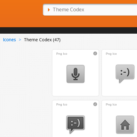
Icones
>
Theme Codex (47)
Png
Ico
Png
Ico
Png
Ico
Png
Ico