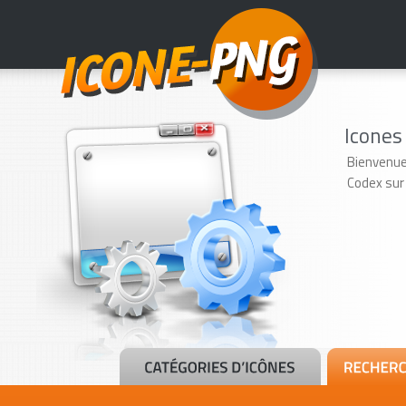
Icones
Bienvenue
Codex sur