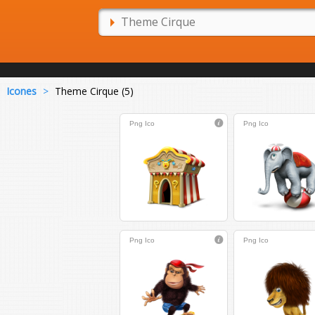
Icones
>
Theme Cirque (5)
Png
Ico
Png
Ico
Png
Ico
Png
Ico