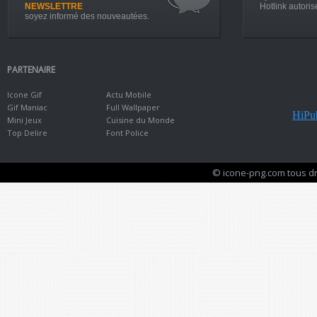
NEWSLETTRE
Hotlink autoris
soyez informé des nouveautées.
PARTENAIRE
Icone Gif
Actu Mobile
Gif Maniac
Full Wallpaper
HiPub
Mini Jeux
Cuisine du Monde
Top Delire
Font Police
© icone-png.com tous dr