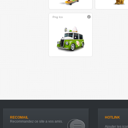
Png
Ico
RECOMAIL
HOTLINK
Recommandez ce site a vos amis.
Ajouter les icon