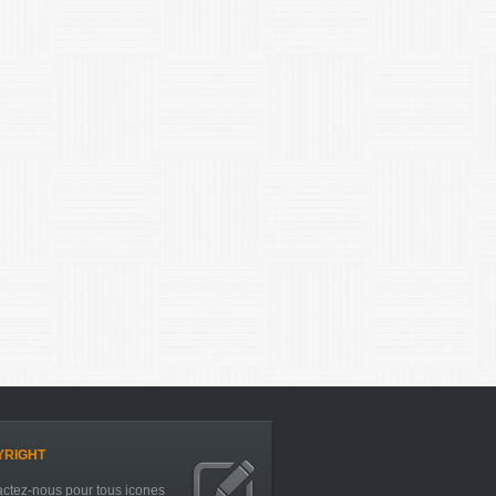
YRIGHT
ctez-nous pour tous icones