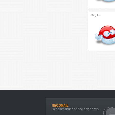
Png
Ico
RECOMAIL
Recommandez ce site a vos amis.