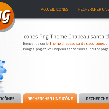
ACCUEIL ICONES
RECHERCHER UNE
Icones Png Theme Chapeau santa c
Bienvenue sur le
Theme Chapeau santa claus icones png
images .png et .ico Chapeau santa claus sur cette page