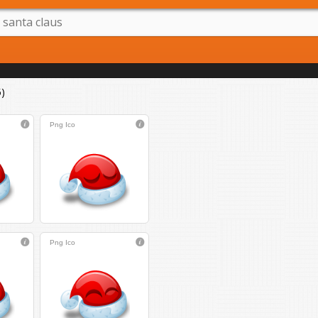
)
Png
Ico
Png
Ico