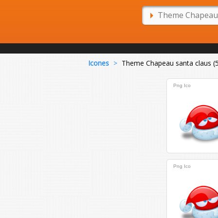
Icones
>
Theme Chapeau santa claus (5
Png
Ico
Png
Ico