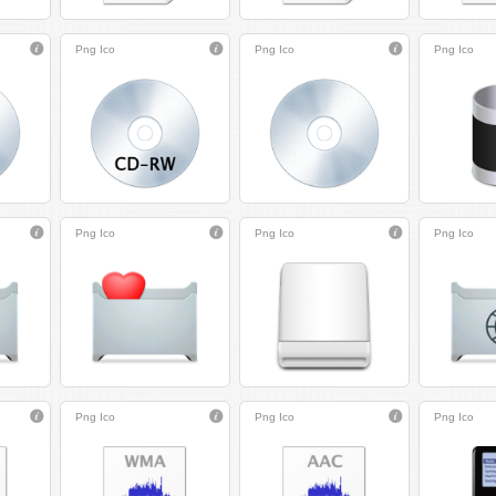
Png
Ico
Png
Ico
Png
Ico
Png
Ico
Png
Ico
Png
Ico
Png
Ico
Png
Ico
Png
Ico