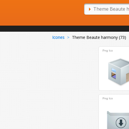
Icones
>
Theme Beaute harmony (73)
Png
Ico
Png
Ico