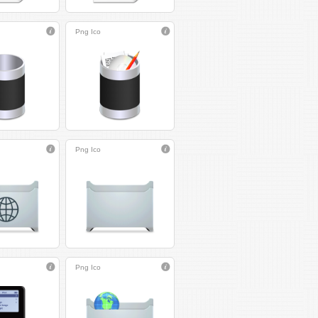
Png
Ico
Png
Ico
Png
Ico