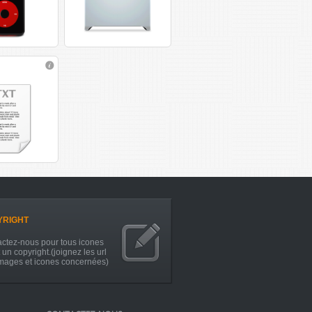
YRIGHT
ctez-nous pour tous icones
 un copyright.(joignez les url
mages et icones concernées)