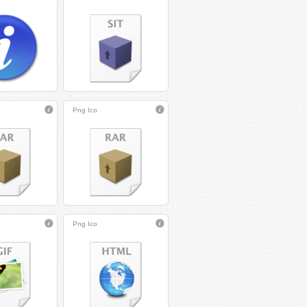
Png
Ico
Png
Ico