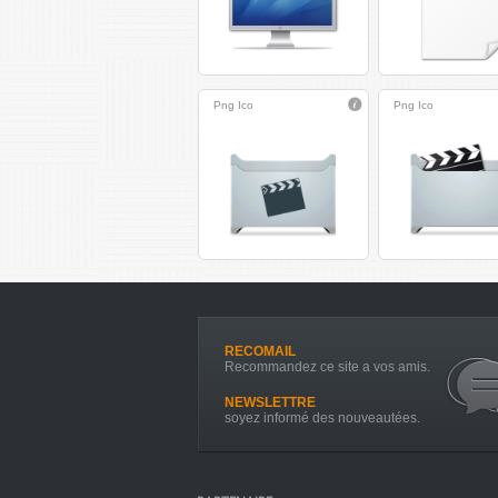
Png
Ico
Png
Ico
RECOMAIL
Recommandez ce site a vos amis.
NEWSLETTRE
soyez informé des nouveautées.