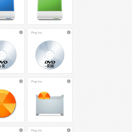
Png
Ico
Png
Ico
Png
Ico