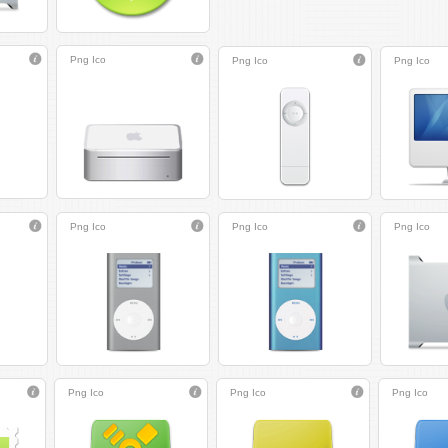
Png
Ico
Png
Ico
Png
Ico
Png
Ico
Png
Ico
Png
Ico
Png
Ico
Png
Ico
Png
Ico