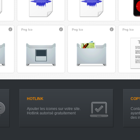
Png
Ico
Png
Ico
Png
Ico
HOTLINK
COP
Ajouter les icones sur votre site.
Conta
Hotlink autorisé gratuitement
ayant
des i