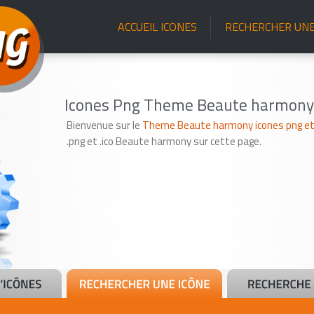
ACCUEIL ICONES
RECHERCHER UNE
Icones Png Theme Beaute harmony
Bienvenue sur le
Theme Beaute harmony icones png et 
.png et .ico Beaute harmony sur cette page.