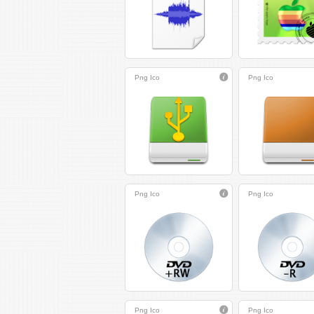
Png
Ico
Png
Ico
Png
Ico
Png
Ico
Png
Ico
Png
Ico