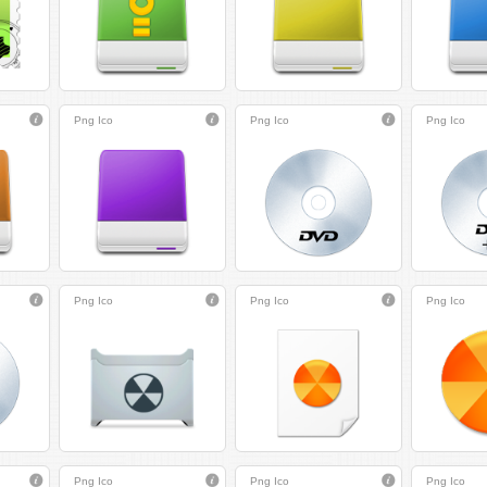
Png
Ico
Png
Ico
Png
Ico
Png
Ico
Png
Ico
Png
Ico
Png
Ico
Png
Ico
Png
Ico