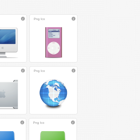
Png
Ico
Png
Ico
Png
Ico