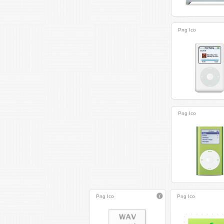
Png
Ico
Png
Ico
Png
Ico
Png
Ico