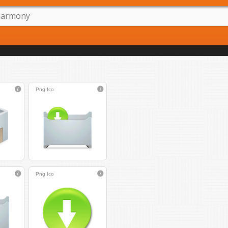
Png
Ico
Png
Ico