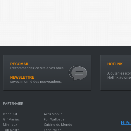
RECOMAIL
HOTLINK
Recommandez ce site a vos amis.
Ajouter les icon
NEWSLETTRE
Hotlink autoris
soyez informé des nouveautées.
PARTENAIRE
Icone Gif
Actu Mobile
Gif Maniac
Full Wallpaper
HiPub
Mini Jeux
Cuisine du Monde
Top Delire
Font Police