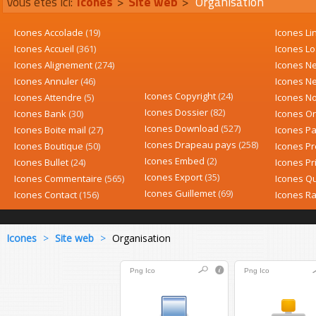
Vous êtes ici:
Icones
>
Site web
>
Organisation
Icones Accolade
(19)
Icones Li
Icones Accueil
(361)
Icones L
Icones Alignement
(274)
Icones 
Icones Annuler
(46)
Icones N
Icones Copyright
(24)
Icones Attendre
(5)
Icones N
Icones Dossier
(82)
Icones Bank
(30)
Icones O
Icones Download
(527)
Icones Boite mail
(27)
Icones P
Icones Drapeau pays
(258)
Icones Boutique
(50)
Icones P
Icones Embed
(2)
Icones Bullet
(24)
Icones Pr
Icones Export
(35)
Icones Commentaire
(565)
Icones Qu
Icones Guillemet
(69)
Icones Contact
(156)
Icones Ra
Icones
>
Site web
>
Organisation
Png
Ico
Png
Ico