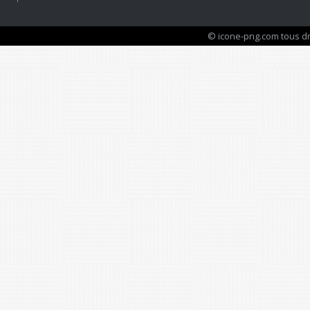
© icone-png.com tous dr