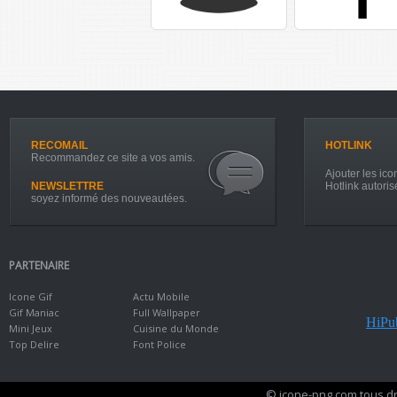
RECOMAIL
HOTLINK
Recommandez ce site a vos amis.
Ajouter les icon
NEWSLETTRE
Hotlink autoris
soyez informé des nouveautées.
PARTENAIRE
Icone Gif
Actu Mobile
Gif Maniac
Full Wallpaper
HiPub
Mini Jeux
Cuisine du Monde
Top Delire
Font Police
© icone-png.com tous dr