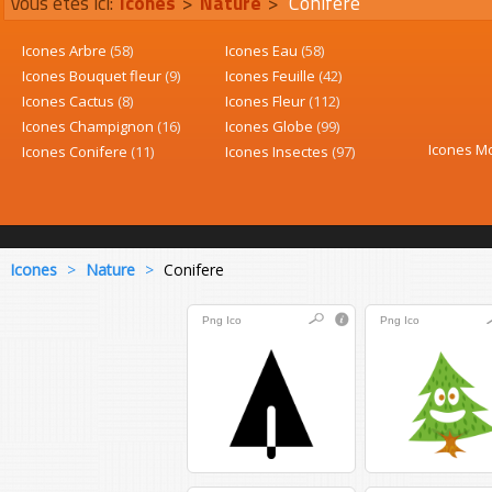
Vous êtes ici:
Icones
>
Nature
>
Conifere
Icones Arbre
(58)
Icones Eau
(58)
Icones Bouquet fleur
(9)
Icones Feuille
(42)
Icones Cactus
(8)
Icones Fleur
(112)
Icones Champignon
(16)
Icones Globe
(99)
Icones M
Icones Conifere
(11)
Icones Insectes
(97)
Icones
>
Nature
>
Conifere
Png
Ico
Png
Ico