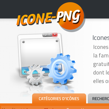
Icone
Icones
la fam
gratui
dont l
elles 