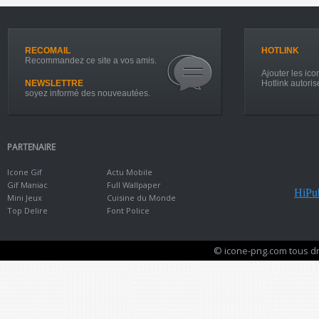
RECOMAIL
HOTLINK
Recommandez ce site a vos amis.
Ajouter les icon
NEWSLETTRE
Hotlink autoris
soyez informé des nouveautées.
PARTENAIRE
Icone Gif
Actu Mobile
Gif Maniac
Full Wallpaper
HiPub
Mini Jeux
Cuisine du Monde
Top Delire
Font Police
© icone-png.com tous dr