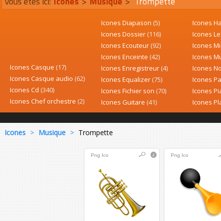
Vous êtes ici:
Icones
>
Musique
>
Trompette
Icones Diapason
(5)
Icones H
Icones Dossier
(116)
Icones L
Icones Ecouteur
(92)
Icones M
Icones Enceinte
(42)
Icones M
Icones Casque
(17)
Icones Enregistreur
(4)
Icones N
Icones Casque audio
(62)
Icones Equalizer
(75)
Icones Pa
Icones Cd
(340)
Icones Fichier son
(70)
Icones P
Icones Chef orchestre
(2)
Icones Guitare
(41)
Icones Pl
Icones
>
Musique
>
Trompette
Png
Ico
Png
Ico