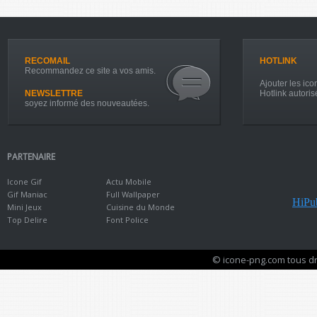
RECOMAIL
HOTLINK
Recommandez ce site a vos amis.
Ajouter les icon
NEWSLETTRE
Hotlink autoris
soyez informé des nouveautées.
PARTENAIRE
Icone Gif
Actu Mobile
Gif Maniac
Full Wallpaper
HiPub
Mini Jeux
Cuisine du Monde
Top Delire
Font Police
© icone-png.com tous dr