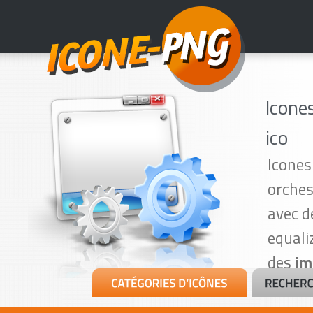
Icone
ico
Icones
orches
avec d
equali
des
im