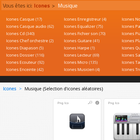
Vous êtes ici:
Icones
>
Musique
Icones Casque
(17)
Icones Enregistreur
(4)
Icones N
Icones Casque audio
(62)
Icones Equalizer
(75)
Icones Pa
Icones Cd
(340)
Icones Fichier son
(70)
Icones P
Icones Chef orchestre
(2)
Icones Guitare
(41)
Icones Pl
Icones Diapason
(5)
Icones Harpe
(1)
Icones Q
Icones Dossier
(116)
Icones Lecteur
(69)
Icones 
Icones Ecouteur
(92)
Icones Micro
(135)
Icones T
Icones Enceinte
(42)
Icones Musicien
(4)
Icones T
Icones
>
Musique (Selection d'icones aléatoires)
Png
Ico
Png
Ico