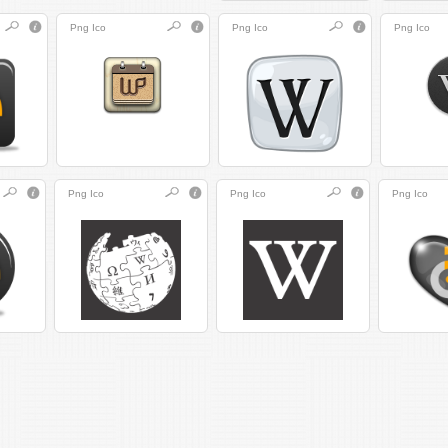
Png
Ico
Png
Ico
Png
Ico
Png
Ico
Png
Ico
Png
Ico