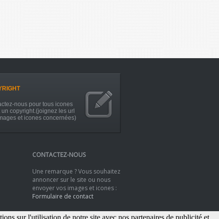
YRIGHT
ctez-nous pour tous icones
 un copyright.(joignez les url
mages et icones concernées)
CONTACTEZ-NOUS
Une remarque ? Vous souhaitez
annoncer sur le site ou nous
envoyer vos images et icones :
Formulaire de contact
s sur l'utilisation de notre site avec nos partenaires de publicité et