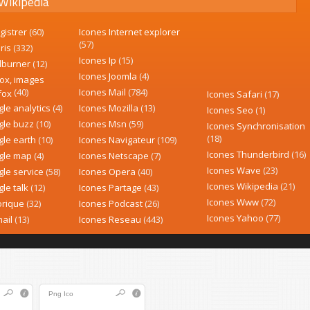
Wikipedia
gistrer
(60)
Icones Internet explorer
(57)
ris
(332)
Icones Ip
(15)
dburner
(12)
Icones Joomla
(4)
fox, images
(40)
Icones Mail
(784)
efox
Icones Safari
(17)
le analytics
(4)
Icones Mozilla
(13)
Icones Seo
(1)
gle buzz
(10)
Icones Msn
(59)
Icones Synchronisation
(18)
gle earth
(10)
Icones Navigateur
(109)
Icones Thunderbird
(16)
gle map
(4)
Icones Netscape
(7)
Icones Wave
(23)
gle service
(58)
Icones Opera
(40)
Icones Wikipedia
(21)
le talk
(12)
Icones Partage
(43)
Icones Www
(72)
orique
(32)
Icones Podcast
(26)
Icones Yahoo
(77)
mail
(13)
Icones Reseau
(443)
Png
Ico