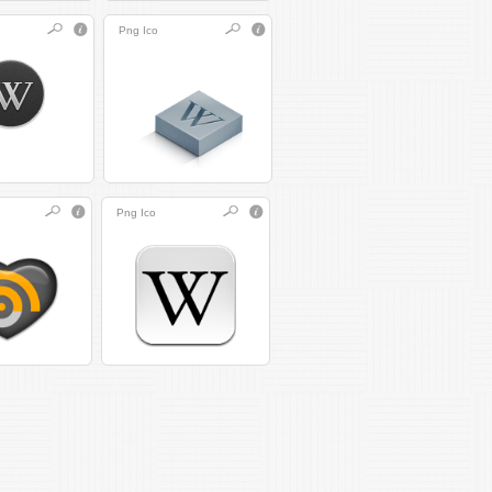
Png
Ico
Png
Ico