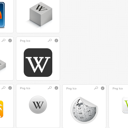
Png
Ico
Png
Ico
Png
Ico
Png
Ico