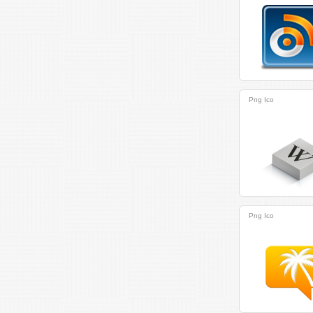
Png
Ico
Png
Ico