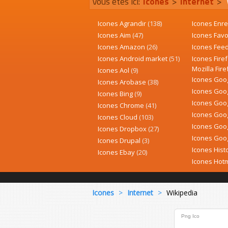
Vous êtes ici:
Icones
>
Internet
>
Icones Agrandir
(138)
Icones Enre
Icones Aim
(47)
Icones Favo
Icones Amazon
(26)
Icones Fee
Icones Android market
(51)
Icones Fire
Mozilla Fir
Icones Aol
(9)
Icones Goog
Icones Arobase
(38)
Icones Goo
Icones Bing
(9)
Icones Goo
Icones Chrome
(41)
Icones Goo
Icones Cloud
(103)
Icones Goo
Icones Dropbox
(27)
Icones Goog
Icones Drupal
(3)
Icones Hist
Icones Ebay
(20)
Icones Hot
Icones
>
Internet
>
Wikipedia
Png
Ico