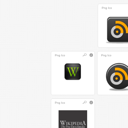
Png
Ico
Png
Ico
Png
Ico
Png
Ico