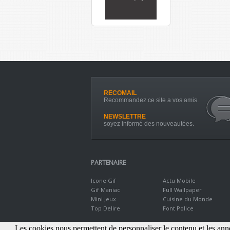
RECOMAIL
Recommandez ce site a vos amis.
NEWSLETTRE
soyez informé des nouveautées.
PARTENAIRE
Icone Gif
Actu Mobile
Gif Maniac
Full Wallpaper
Mini Jeux
Cuisine du Monde
Top Delire
Font Police
Les cookies nous permettent de personnaliser le contenu et les annon