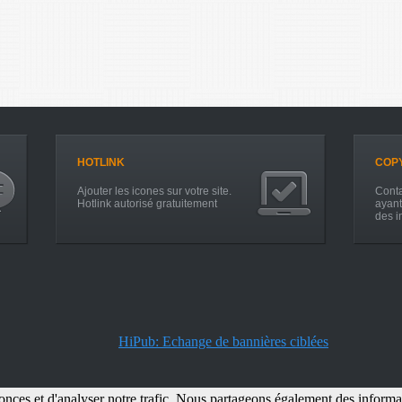
HOTLINK
COP
Ajouter les icones sur votre site.
Conta
Hotlink autorisé gratuitement
ayant
des i
HiPub: Echange de bannières ciblées
ces et d'analyser notre trafic. Nous partageons également des information