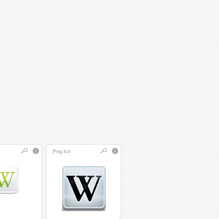
Png
Ico