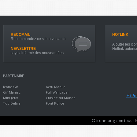
RECOMAIL
HOTLINK
Recommandez ce site a vos amis.
Ajouter les icon
NEWSLETTRE
Hotlink autoris
soyez informé des nouveautées.
PARTENAIRE
Icone Gif
Actu Mobile
Gif Maniac
Full Wallpaper
HiPub
Mini Jeux
Cuisine du Monde
Top Delire
Font Police
© icone-png.com tous dr