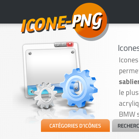
Icones
Icones
permet
sablie
le plu
acryli
BMW su
8 juill