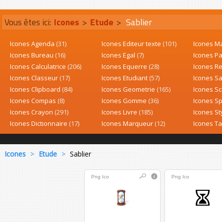
Vous êtes ici:
Icones
>
Etude
>
Sablier
Icones Agenda
(31)
Icones Editeur texte
(101)
Icones M
Icones Bureau
(16)
Icones Egal
(7)
Icones P
Icones Calculatrice
(206)
Icones Equerre
(28)
Icones R
Icones Classeur
(17)
Icones Etudiant
(57)
Icones Sa
Icones Clipboard
(84)
Icones Geometrie
(165)
Icones S
Icones Compas
(8)
Icones Gomme
(36)
Icones Sp
Icones Crayon
(291)
Icones Livre
(185)
Icones St
Icones Dictionnaire
(17)
Icones Marqueur
(12)
Icones T
Icones
>
Etude
>
Sablier
Png
Ico
Png
Ico