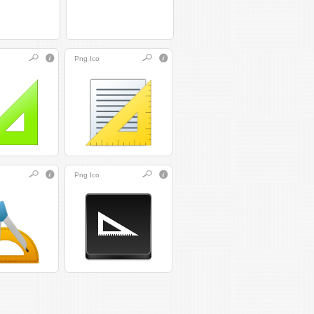
Png
Ico
Png
Ico