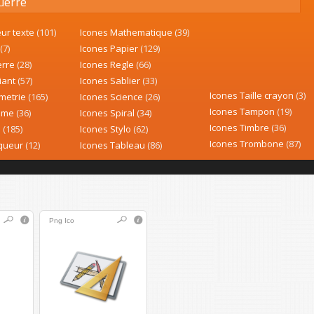
uerre
eur texte
(101)
Icones Mathematique
(39)
(7)
Icones Papier
(129)
erre
(28)
Icones Regle
(66)
iant
(57)
Icones Sablier
(33)
Icones Taille crayon
(3)
metrie
(165)
Icones Science
(26)
Icones Tampon
(19)
mme
(36)
Icones Spiral
(34)
Icones Timbre
(36)
e
(185)
Icones Stylo
(62)
Icones Trombone
(87)
rqueur
(12)
Icones Tableau
(86)
Png
Ico