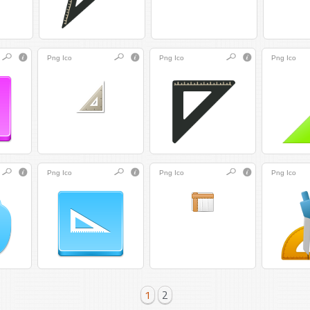
Png
Ico
Png
Ico
Png
Ico
Png
Ico
Png
Ico
Png
Ico
1
2