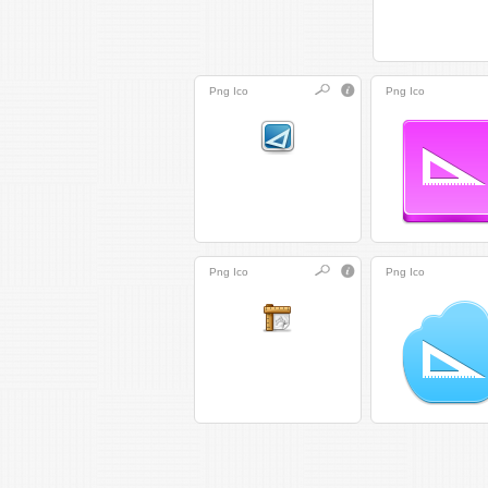
Png
Ico
Png
Ico
Png
Ico
Png
Ico