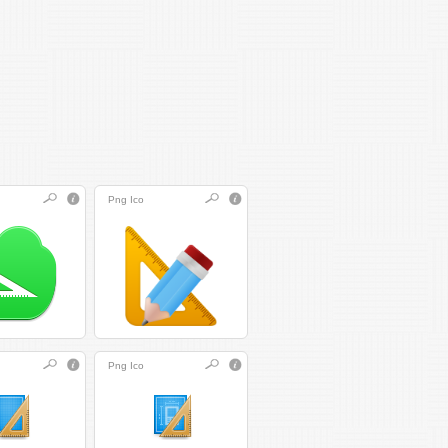
Png
Ico
Png
Ico