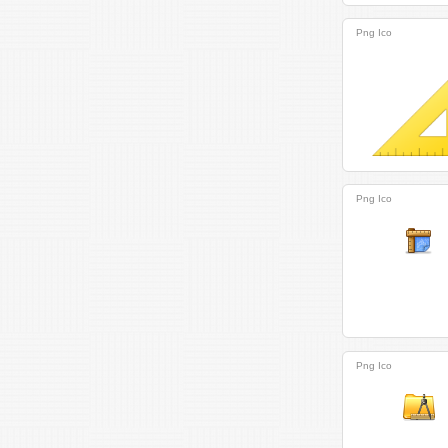
Png
Ico
Png
Ico
Png
Ico