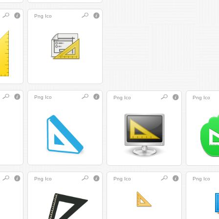
Png
Ico
Png
Ico
Png
Ico
Png
Ico
Png
Ico
Png
Ico
Png
Ico