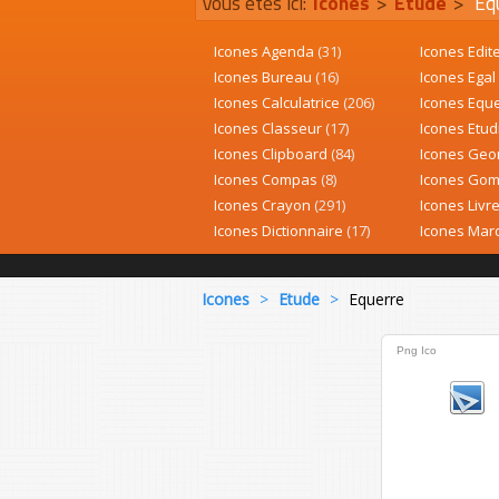
Vous êtes ici:
Icones
>
Etude
>
Eq
Icones Agenda
(31)
Icones Edit
Icones Bureau
(16)
Icones Egal
Icones Calculatrice
(206)
Icones Equ
Icones Classeur
(17)
Icones Etud
Icones Clipboard
(84)
Icones Geo
Icones Compas
(8)
Icones Go
Icones Crayon
(291)
Icones Livr
Icones Dictionnaire
(17)
Icones Ma
Icones
>
Etude
>
Equerre
Png
Ico