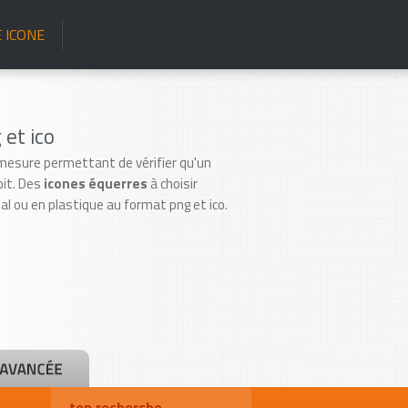
 ICONE
et ico
mesure permettant de vérifier qu'un
oit. Des
icones équerres
à choisir
l ou en plastique au format png et ico.
top recherche