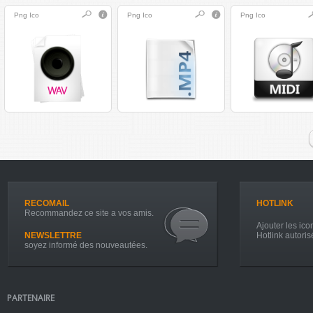
Png
Ico
Png
Ico
Png
Ico
RECOMAIL
HOTLINK
Recommandez ce site a vos amis.
Ajouter les icon
NEWSLETTRE
Hotlink autoris
soyez informé des nouveautées.
PARTENAIRE