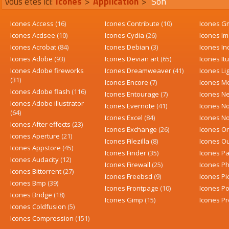
Vous êtes ici:
Icones
>
Application
>
Son
Icones Access
(16)
Icones Contribute
(10)
Icones G
Icones Acdsee
(10)
Icones Cydia
(26)
Icones I
Icones Acrobat
(84)
Icones Debian
(3)
Icones I
Icones Adobe
(93)
Icones Devian art
(65)
Icones I
Icones Adobe fireworks
Icones Dreamweaver
(41)
Icones L
(31)
Icones Encore
(7)
Icones M
Icones Adobe flash
(116)
Icones Entourage
(7)
Icones N
Icones Adobe illustrator
Icones Evernote
(41)
Icones N
(64)
Icones Excel
(84)
Icones N
Icones After effects
(23)
Icones Exchange
(26)
Icones O
Icones Aperture
(21)
Icones Filezilla
(8)
Icones O
Icones Appstore
(45)
Icones Finder
(35)
Icones P
Icones Audacity
(12)
Icones Firewall
(25)
Icones P
Icones Bittorrent
(27)
Icones Freebsd
(9)
Icones P
Icones Bmp
(39)
Icones Frontpage
(10)
Icones P
Icones Bridge
(18)
Icones Gimp
(15)
Icones P
Icones Coldfusion
(5)
Icones Compression
(151)