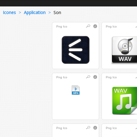
Icones
>
Application
>
Son
Png
Ico
Png
Ico
Png
Ico
Png
Ico
Png
Ico
Png
Ico