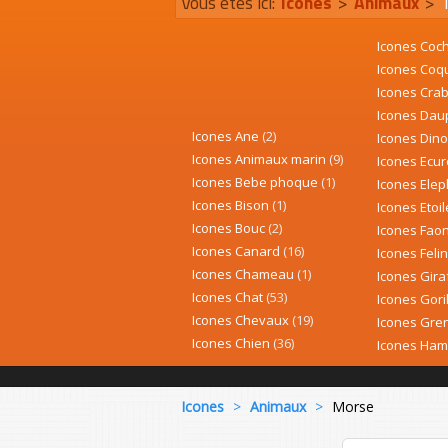
Vous êtes ici:
Icones
>
Animaux
>
Icones Coc
Icones Coq
Icones Cra
Icones Dau
Icones Ane
(2)
Icones Din
Icones Animaux marin
(9)
Icones Ecur
Icones Bebe phoque
(1)
Icones Ele
Icones Bison
(1)
Icones Etoi
Icones Bouc
(2)
Icones Fao
Icones Canard
(16)
Icones Feli
Icones Chameau
(1)
Icones Gir
Icones Chat
(53)
Icones Gori
Icones Chevaux
(19)
Icones Gre
Icones Chien
(36)
Icones Ham
Icones
>
Animaux
>
Morse