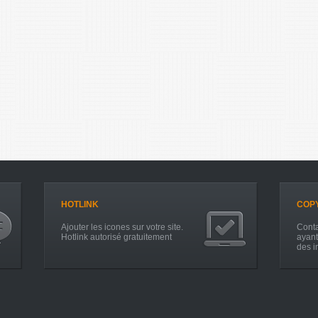
HOTLINK
COP
Ajouter les icones sur votre site.
Conta
Hotlink autorisé gratuitement
ayant
des i