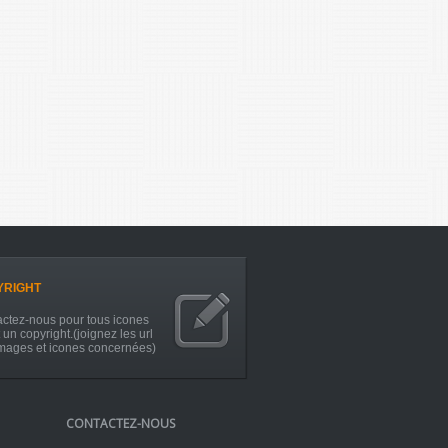
YRIGHT
ctez-nous pour tous icones
 un copyright.(joignez les url
mages et icones concernées)
CONTACTEZ-NOUS