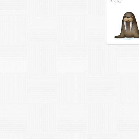
Png
Ico