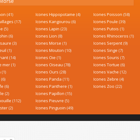
Morse
hon
(41)
Icones Hippopotame
(4)
Icones Poisson
(58)
uillages
(17)
Icones Kangourou
(6)
Icones Poule
(39)
be
(5)
Icones Lapin
(23)
Icones Putois
(1)
phin
(6)
Icones Lion
(8)
Icones Rhinoceros
(1)
osaure
(3)
Icones Morse
(1)
Icones Serpent
(9)
euil
(1)
Icones Mouton
(10)
Icones Singe
(7)
phant
(14)
Icones Oie
(1)
Icones Souris
(7)
le mer
(1)
Icones Oiseau
(78)
Icones Tortue
(6)
n
(1)
Icones Ours
(28)
Icones Vache
(12)
n
(6)
Icones Panda
(11)
Icones Zebre
(4)
afe
(6)
Icones Panthere
(1)
Icones Zoo
(22)
lle
(2)
Icones Papillon
(15)
nouille
(112)
Icones Pieuvre
(5)
ster
(2)
Icones Pinguoin
(49)