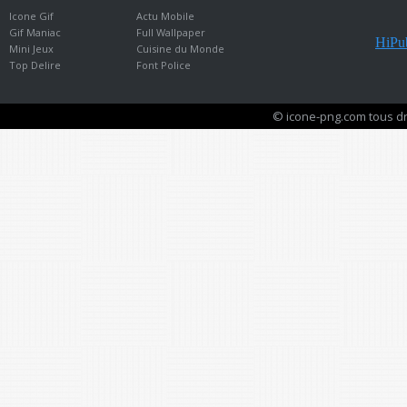
Icone Gif
Actu Mobile
Gif Maniac
Full Wallpaper
HiPub
Mini Jeux
Cuisine du Monde
Top Delire
Font Police
© icone-png.com tous dr