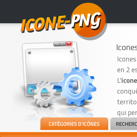
Icone
Icones
en 2 e
L'
icone
conquê
territ
qui pe