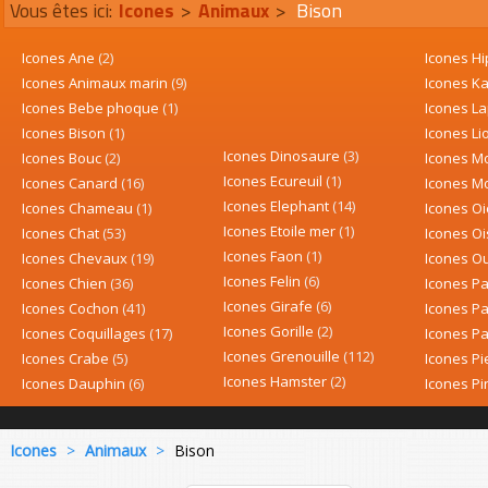
Vous êtes ici:
Icones
>
Animaux
>
Bison
Icones Ane
(2)
Icones H
Icones Animaux marin
(9)
Icones K
Icones Bebe phoque
(1)
Icones L
Icones Bison
(1)
Icones L
Icones Dinosaure
(3)
Icones Bouc
(2)
Icones M
Icones Ecureuil
(1)
Icones Canard
(16)
Icones M
Icones Elephant
(14)
Icones Chameau
(1)
Icones O
Icones Etoile mer
(1)
Icones Chat
(53)
Icones O
Icones Faon
(1)
Icones Chevaux
(19)
Icones O
Icones Felin
(6)
Icones Chien
(36)
Icones P
Icones Girafe
(6)
Icones Cochon
(41)
Icones P
Icones Gorille
(2)
Icones Coquillages
(17)
Icones Pa
Icones Grenouille
(112)
Icones Crabe
(5)
Icones P
Icones Hamster
(2)
Icones Dauphin
(6)
Icones P
Icones
>
Animaux
>
Bison